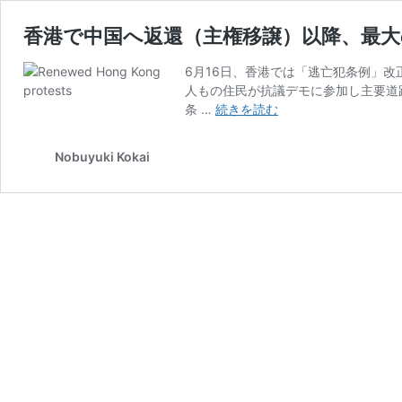
香港で中国へ返還（主権移譲）以降、最大
6月16日、香港では「逃亡犯条例」改
人もの住民が抗議デモに参加し主要道
香
条 …
続きを読む
港
で
Nobuyuki Kokai
中
国
へ
返
還
（主
権
移
譲）
以
降、
最
大