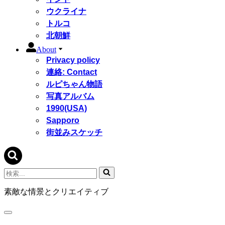
ウクライナ
トルコ
北朝鮮
About
Privacy policy
連絡: Contact
ルピちゃん物語
写真アルバム
1990(USA)
Sapporo
街並みスケッチ
検
索...
素敵な情景とクリエイティブ
ナ