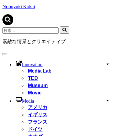
ビ
ゲ
Nobuyuki Kokai
ー
シ
ョ
ン
検
メ
索...
ニ
素敵な情景とクリエイティブ
ュ
ー
ナ
ビ
Innovation
ゲ
Media Lab
ー
TED
シ
ョ
Museum
ン
Movie
メ
ニ
Media
ュ
アメリカ
ー
イギリス
フランス
ドイツ