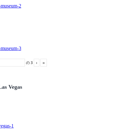
の
3
›
»
Las Vegas