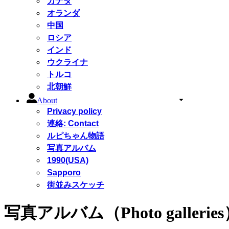
カナダ
オランダ
中国
ロシア
インド
ウクライナ
トルコ
北朝鮮
About
Privacy policy
連絡: Contact
ルピちゃん物語
写真アルバム
1990(USA)
Sapporo
街並みスケッチ
写真アルバム（Photo gallerie