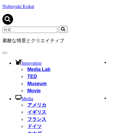
ビ
ゲ
Nobuyuki Kokai
ー
シ
ョ
ン
検
メ
索...
ニ
素敵な情景とクリエイティブ
ュ
ー
ナ
ビ
Innovation
ゲ
Media Lab
ー
TED
シ
ョ
Museum
ン
Movie
メ
ニ
Media
ュ
アメリカ
ー
イギリス
フランス
ドイツ