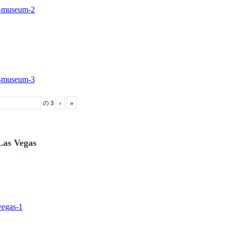
の
3
›
»
Las Vegas