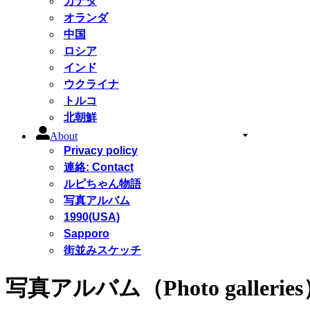
カナダ
オランダ
中国
ロシア
インド
ウクライナ
トルコ
北朝鮮
About
Privacy policy
連絡: Contact
ルピちゃん物語
写真アルバム
1990(USA)
Sapporo
街並みスケッチ
写真アルバム（Photo gallerie