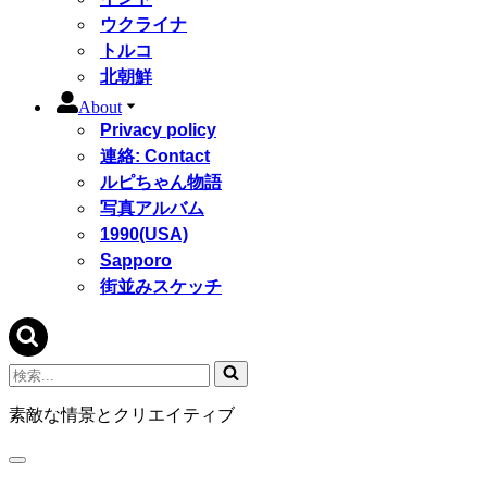
ウクライナ
トルコ
北朝鮮
About
Privacy policy
連絡: Contact
ルピちゃん物語
写真アルバム
1990(USA)
Sapporo
街並みスケッチ
検
索...
素敵な情景とクリエイティブ
ナ