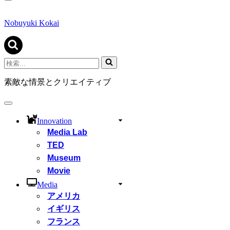
ナ
ビ
ゲ
Nobuyuki Kokai
ー
シ
ョ
ン
検
メ
索...
ニ
素敵な情景とクリエイティブ
ュ
ー
ナ
ビ
Innovation
ゲ
Media Lab
ー
シ
TED
ョ
Museum
ン
Movie
メ
ニ
Media
ュ
アメリカ
ー
イギリス
フランス