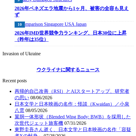
2026年ベネズエラ地震から1ヶ月、被害の全容も見え
ず
2026年IMD世界競争力ランキング、日本30位に上昇
（昨年は35位）
Invasion of Ukraine
ウクライナに関するニュース
Recent posts
再帰的自己改善（RSI）とAIスタートアップ、研究者
の思い
08/06/2026
日本文学と日本映画の名作：怪談（Kwaidan）／小泉
八雲
08/05/2026
翼胴一体形状（Blended Wing Body: BWB）を採用した
次世代ジェット旅客機
07/31/2026
東野圭吾さん逝く、日本文学と日本映画の名作「容疑
者Xの献身」
07/28/2026