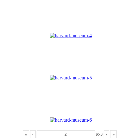
«
‹
の
3
›
»