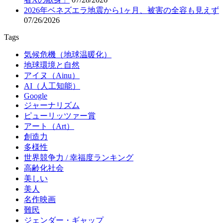
2026年ベネズエラ地震から1ヶ月、被害の全容も見えず
07/26/2026
Tags
気候危機（地球温暖化）
地球環境と自然
アイヌ（Ainu）
AI（人工知能）
Google
ジャーナリズム
ピューリッツァー賞
アート（Art）
創造力
多様性
世界競争力 / 幸福度ランキング
高齢化社会
美しい
美人
名作映画
難民
ジェンダー・ギャップ