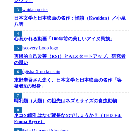
レウラ」
日本文学と日本映画の名作：怪談（Kwaidan）／小泉
八雲
心惹かれる動画「100年前の美しいアイヌ民族」
再帰的自己改善（RSI）とAIスタートアップ、研究者
の思い
東野圭吾さん逝く、日本文学と日本映画の名作「容
疑者Xの献身」
哺乳類（人類）の祖先はネズミサイズの食虫動物
ネコの瞳孔はなぜ縦長なのでしょうか？（TED-Ed:
Emma Bryce）