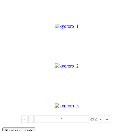
«
‹
の
2
›
»
Show comments