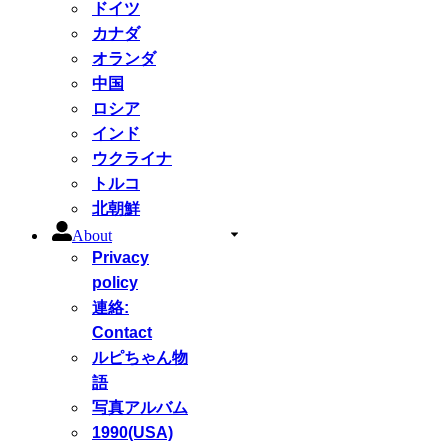
ドイツ
カナダ
オランダ
中国
ロシア
インド
ウクライナ
トルコ
北朝鮮
About
Privacy
policy
連絡:
Contact
ルピちゃん物
語
写真アルバム
1990(USA)