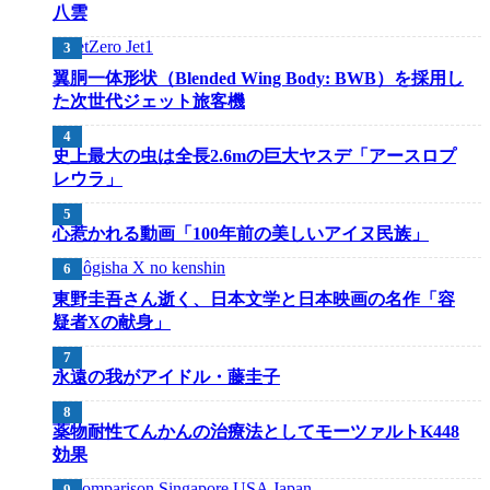
八雲
翼胴一体形状（Blended Wing Body: BWB）を採用し
た次世代ジェット旅客機
史上最大の虫は全長2.6mの巨大ヤスデ「アースロプ
レウラ」
心惹かれる動画「100年前の美しいアイヌ民族」
東野圭吾さん逝く、日本文学と日本映画の名作「容
疑者Xの献身」
永遠の我がアイドル・藤圭子
薬物耐性てんかんの治療法としてモーツァルトK448
効果