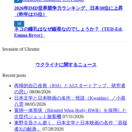
2026年IMD世界競争力ランキング、日本30位に上昇
（昨年は35位）
ネコの瞳孔はなぜ縦長なのでしょうか？（TED-Ed:
Emma Bryce）
Invasion of Ukraine
ウクライナに関するニュース
Recent posts
再帰的自己改善（RSI）とAIスタートアップ、研究者
の思い
08/06/2026
日本文学と日本映画の名作：怪談（Kwaidan）／小泉
八雲
08/05/2026
翼胴一体形状（Blended Wing Body: BWB）を採用した
次世代ジェット旅客機
07/31/2026
東野圭吾さん逝く、日本文学と日本映画の名作「容疑
者Xの献身」
07/28/2026