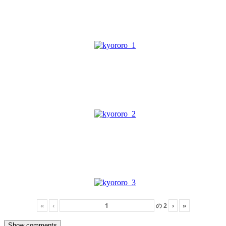
«
‹
の
2
›
»
Show comments