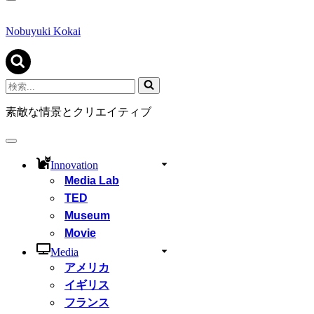
ナ
ビ
ゲ
Nobuyuki Kokai
ー
シ
ョ
ン
検
メ
索...
ニ
素敵な情景とクリエイティブ
ュ
ー
ナ
ビ
Innovation
ゲ
Media Lab
ー
シ
TED
ョ
Museum
ン
Movie
メ
ニ
Media
ュ
アメリカ
ー
イギリス
フランス