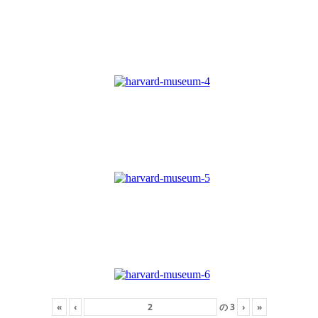
«
‹
の
3
›
»