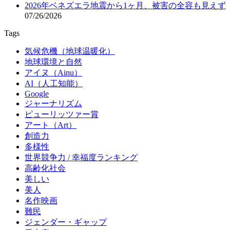
2026年ベネズエラ地震から1ヶ月、被害の全容も見えず
07/26/2026
Tags
気候危機（地球温暖化）
地球環境と自然
アイヌ（Ainu）
AI（人工知能）
Google
ジャーナリズム
ピューリッツァー賞
アート（Art）
創造力
多様性
世界競争力 / 幸福度ランキング
高齢化社会
美しい
美人
名作映画
難民
ジェンダー・ギャップ