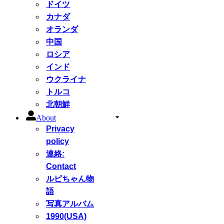
ドイツ
カナダ
オランダ
中国
ロシア
インド
ウクライナ
トルコ
北朝鮮
About
Privacy
policy
連絡:
Contact
ルピちゃん物
語
写真アルバム
1990(USA)