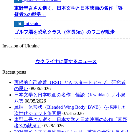
東野圭吾さん逝く、日本文学と日本映画の名作「容
疑者Xの献身」
ゴルフ場を恐竜クラス（体長5m）のワニが散歩
Invasion of Ukraine
ウクライナに関するニュース
Recent posts
再帰的自己改善（RSI）とAIスタートアップ、研究者
の思い
08/06/2026
日本文学と日本映画の名作：怪談（Kwaidan）／小泉
八雲
08/05/2026
翼胴一体形状（Blended Wing Body: BWB）を採用した
次世代ジェット旅客機
07/31/2026
東野圭吾さん逝く、日本文学と日本映画の名作「容疑
者Xの献身」
07/28/2026
2026年ベネズエラ地震から1ヶ月、被害の全容も見えず