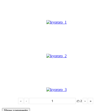
«
‹
の
2
›
»
Show comments