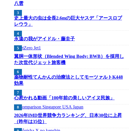
八雲
史上最大の虫は全長2.6mの巨大ヤスデ「アースロプ
レウラ」
永遠の我がアイドル・藤圭子
翼胴一体形状（Blended Wing Body: BWB）を採用し
た次世代ジェット旅客機
薬物耐性てんかんの治療法としてモーツァルトK448
効果
心惹かれる動画「100年前の美しいアイヌ民族」
2026年IMD世界競争力ランキング、日本30位に上昇
（昨年は35位）