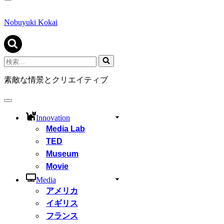
ナ
ビ
ゲ
Nobuyuki Kokai
ー
シ
ョ
ン
検
メ
索...
ニ
素敵な情景とクリエイティブ
ュ
ー
ナ
ビ
Innovation
ゲ
Media Lab
ー
シ
TED
ョ
Museum
ン
Movie
メ
ニ
Media
ュ
アメリカ
ー
イギリス
フランス