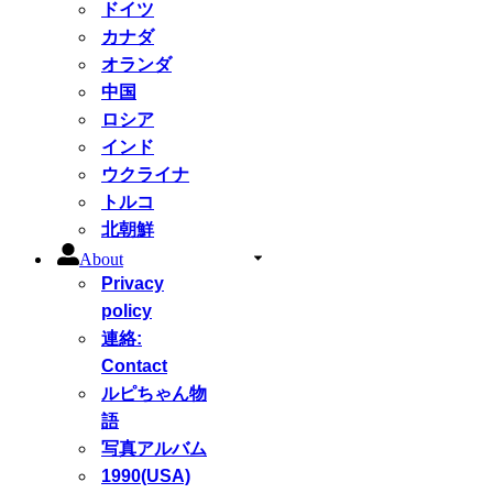
ドイツ
カナダ
オランダ
中国
ロシア
インド
ウクライナ
トルコ
北朝鮮
About
Privacy
policy
連絡:
Contact
ルピちゃん物
語
写真アルバム
1990(USA)