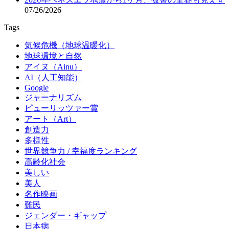
07/26/2026
Tags
気候危機（地球温暖化）
地球環境と自然
アイヌ（Ainu）
AI（人工知能）
Google
ジャーナリズム
ピューリッツァー賞
アート（Art）
創造力
多様性
世界競争力 / 幸福度ランキング
高齢化社会
美しい
美人
名作映画
難民
ジェンダー・ギャップ
日本病