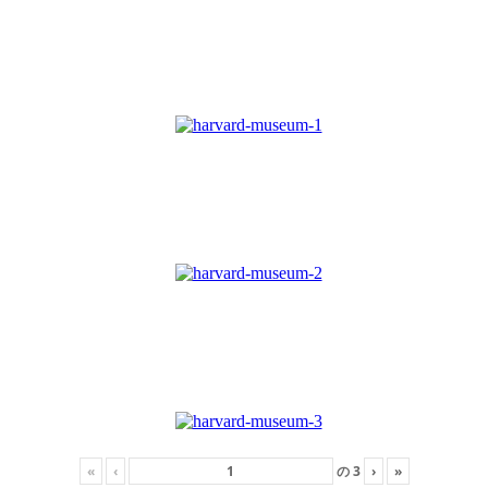
«
‹
の
3
›
»