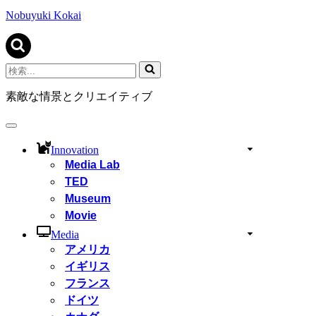
ビ
ゲ
Nobuyuki Kokai
ー
シ
ョ
ン
検
メ
索...
ニ
素敵な情景とクリエイティブ
ュ
ー
ナ
ビ
Innovation
ゲ
Media Lab
ー
TED
シ
ョ
Museum
ン
Movie
メ
ニ
Media
ュ
アメリカ
ー
イギリス
フランス
ドイツ