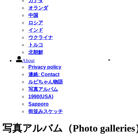
カナダ
オランダ
中国
ロシア
インド
ウクライナ
トルコ
北朝鮮
About
Privacy policy
連絡: Contact
ルピちゃん物語
写真アルバム
1990(USA)
Sapporo
街並みスケッチ
写真アルバム（Photo gallerie