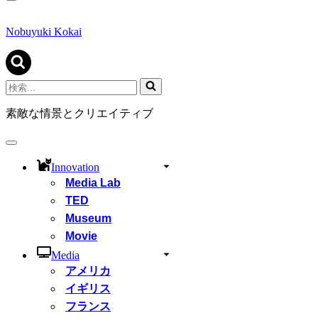
ナ
ビ
ゲ
Nobuyuki Kokai
ー
シ
ョ
ン
検
メ
索...
ニ
素敵な情景とクリエイティブ
ュ
ー
ナ
ビ
Innovation
ゲ
Media Lab
ー
シ
TED
ョ
Museum
ン
Movie
メ
ニ
Media
ュ
アメリカ
ー
イギリス
フランス