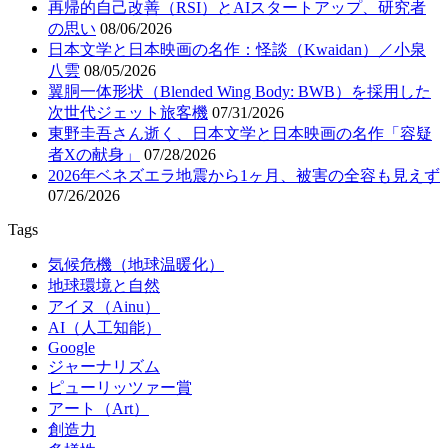
再帰的自己改善（RSI）とAIスタートアップ、研究者
の思い
08/06/2026
日本文学と日本映画の名作：怪談（Kwaidan）／小泉
八雲
08/05/2026
翼胴一体形状（Blended Wing Body: BWB）を採用した
次世代ジェット旅客機
07/31/2026
東野圭吾さん逝く、日本文学と日本映画の名作「容疑
者Xの献身」
07/28/2026
2026年ベネズエラ地震から1ヶ月、被害の全容も見えず
07/26/2026
Tags
気候危機（地球温暖化）
地球環境と自然
アイヌ（Ainu）
AI（人工知能）
Google
ジャーナリズム
ピューリッツァー賞
アート（Art）
創造力