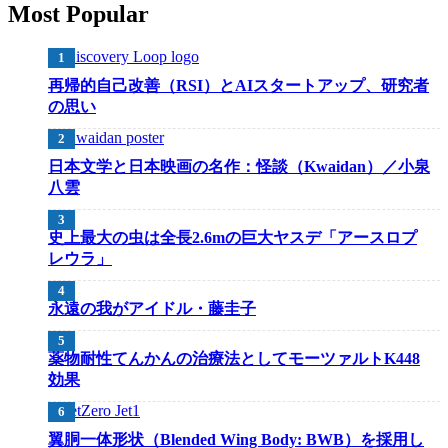
Most Popular
再帰的自己改善（RSI）とAIスタートアップ、研究者
の思い
日本文学と日本映画の名作：怪談（Kwaidan）／小泉
八雲
史上最大の虫は全長2.6mの巨大ヤスデ「アースロプ
レウラ」
永遠の我がアイドル・藤圭子
薬物耐性てんかんの治療法としてモーツァルトK448
効果
翼胴一体形状（Blended Wing Body: BWB）を採用し