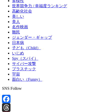
多様性
世界競争力 / 幸福度ランキング
高齢化社会
美しい
美人
名作映画
難民
ジェンダー・ギャップ
日本病
子ども（Child）
いじめ
Spy（スパイ）
サイバー攻撃
プラスチック
宇宙
面白い（Funny）
SNS Follow
Facebook