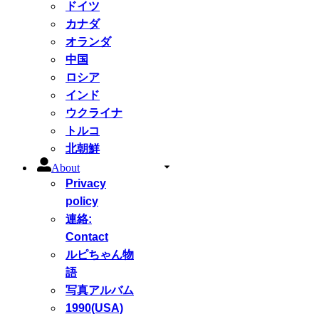
ドイツ
カナダ
オランダ
中国
ロシア
インド
ウクライナ
トルコ
北朝鮮
About
Privacy
policy
連絡:
Contact
ルピちゃん物
語
写真アルバム
1990(USA)