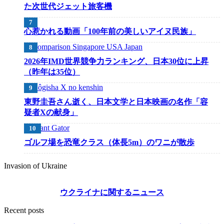
た次世代ジェット旅客機
心惹かれる動画「100年前の美しいアイヌ民族」
2026年IMD世界競争力ランキング、日本30位に上昇
（昨年は35位）
東野圭吾さん逝く、日本文学と日本映画の名作「容
疑者Xの献身」
ゴルフ場を恐竜クラス（体長5m）のワニが散歩
Invasion of Ukraine
ウクライナに関するニュース
Recent posts