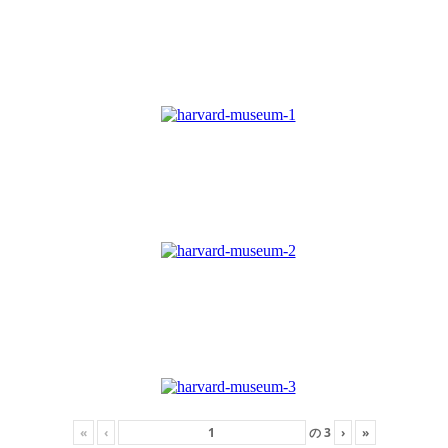
«
‹
の
3
›
»