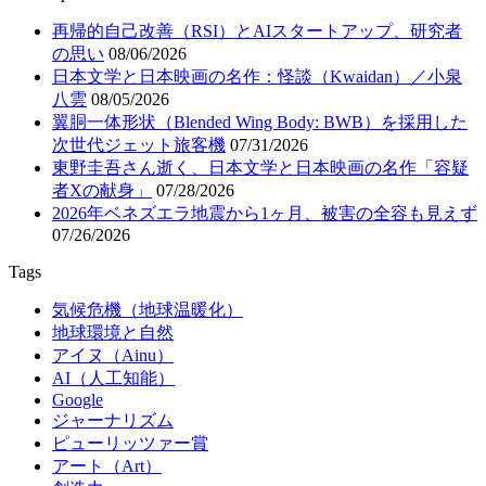
再帰的自己改善（RSI）とAIスタートアップ、研究者
の思い
08/06/2026
日本文学と日本映画の名作：怪談（Kwaidan）／小泉
八雲
08/05/2026
翼胴一体形状（Blended Wing Body: BWB）を採用した
次世代ジェット旅客機
07/31/2026
東野圭吾さん逝く、日本文学と日本映画の名作「容疑
者Xの献身」
07/28/2026
2026年ベネズエラ地震から1ヶ月、被害の全容も見えず
07/26/2026
Tags
気候危機（地球温暖化）
地球環境と自然
アイヌ（Ainu）
AI（人工知能）
Google
ジャーナリズム
ピューリッツァー賞
アート（Art）