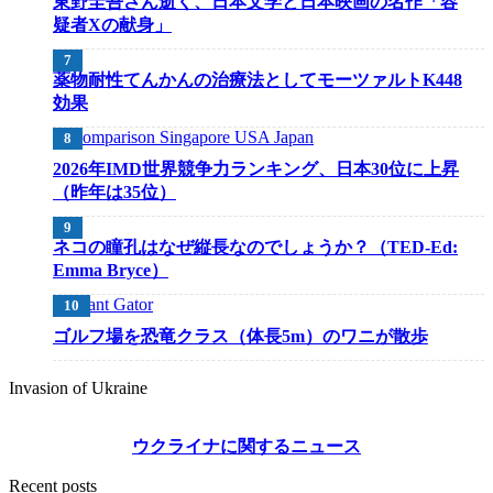
東野圭吾さん逝く、日本文学と日本映画の名作「容
疑者Xの献身」
薬物耐性てんかんの治療法としてモーツァルトK448
効果
2026年IMD世界競争力ランキング、日本30位に上昇
（昨年は35位）
ネコの瞳孔はなぜ縦長なのでしょうか？（TED-Ed:
Emma Bryce）
ゴルフ場を恐竜クラス（体長5m）のワニが散歩
Invasion of Ukraine
ウクライナに関するニュース
Recent posts