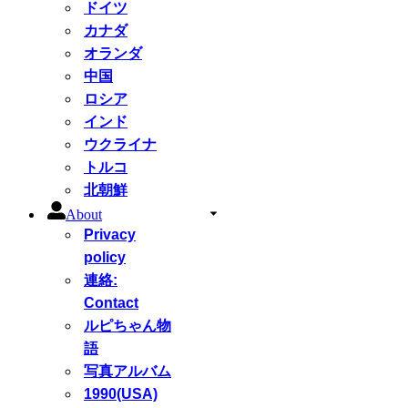
ドイツ
カナダ
オランダ
中国
ロシア
インド
ウクライナ
トルコ
北朝鮮
About
Privacy
policy
連絡:
Contact
ルピちゃん物
語
写真アルバム
1990(USA)