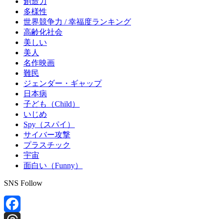
創造力
多様性
世界競争力 / 幸福度ランキング
高齢化社会
美しい
美人
名作映画
難民
ジェンダー・ギャップ
日本病
子ども（Child）
いじめ
Spy（スパイ）
サイバー攻撃
プラスチック
宇宙
面白い（Funny）
SNS Follow