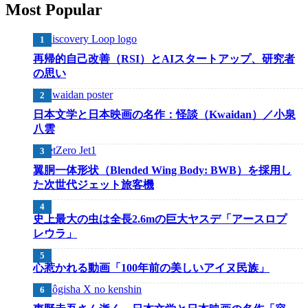
Most Popular
再帰的自己改善（RSI）とAIスタートアップ、研究者
の思い
日本文学と日本映画の名作：怪談（Kwaidan）／小泉
八雲
翼胴一体形状（Blended Wing Body: BWB）を採用し
た次世代ジェット旅客機
史上最大の虫は全長2.6mの巨大ヤスデ「アースロプ
レウラ」
心惹かれる動画「100年前の美しいアイヌ民族」