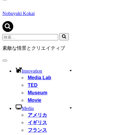
ナ
ビ
ゲ
Nobuyuki Kokai
ー
シ
ョ
ン
検
メ
索...
ニ
素敵な情景とクリエイティブ
ュ
ー
ナ
ビ
Innovation
ゲ
Media Lab
ー
シ
TED
ョ
Museum
ン
Movie
メ
ニ
Media
ュ
アメリカ
ー
イギリス
フランス