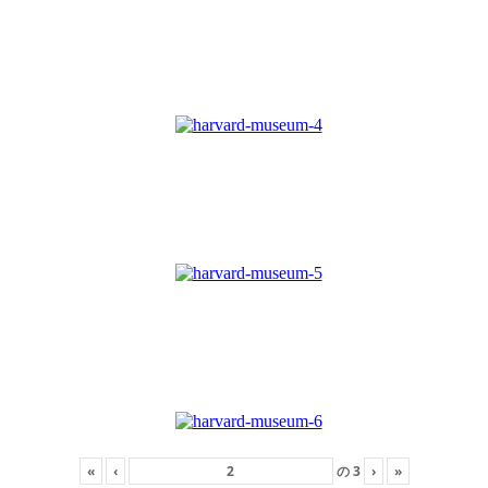
«
‹
の
3
›
»