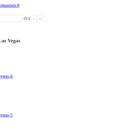
の
3
›
»
Las Vegas