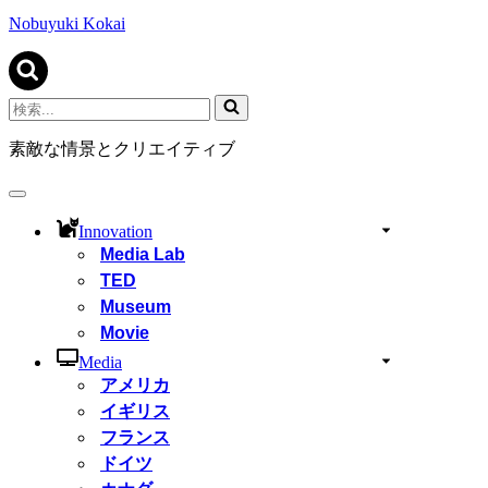
ビ
ゲ
Nobuyuki Kokai
ー
シ
ョ
ン
検
メ
索...
ニ
素敵な情景とクリエイティブ
ュ
ー
ナ
ビ
Innovation
ゲ
Media Lab
ー
TED
シ
ョ
Museum
ン
Movie
メ
ニ
Media
ュ
アメリカ
ー
イギリス
フランス
ドイツ