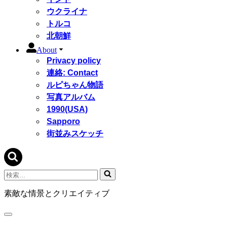
ウクライナ
トルコ
北朝鮮
About
Privacy policy
連絡: Contact
ルピちゃん物語
写真アルバム
1990(USA)
Sapporo
街並みスケッチ
検
索...
素敵な情景とクリエイティブ
ナ