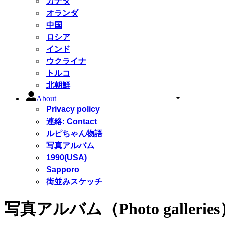
カナダ
オランダ
中国
ロシア
インド
ウクライナ
トルコ
北朝鮮
About
Privacy policy
連絡: Contact
ルピちゃん物語
写真アルバム
1990(USA)
Sapporo
街並みスケッチ
写真アルバム（Photo gallerie