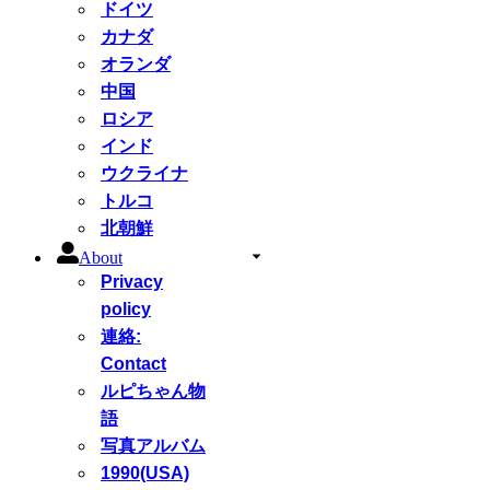
ドイツ
カナダ
オランダ
中国
ロシア
インド
ウクライナ
トルコ
北朝鮮
About
Privacy
policy
連絡:
Contact
ルピちゃん物
語
写真アルバム
1990(USA)