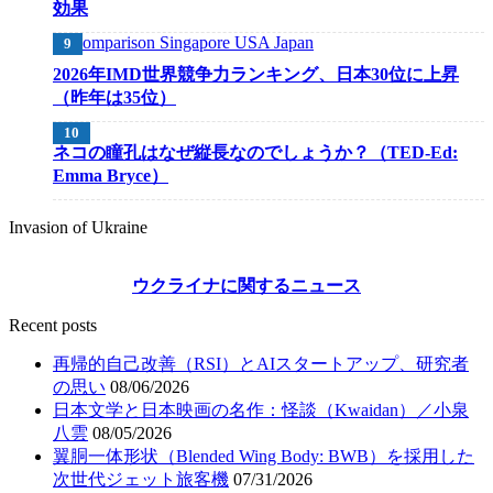
効果
2026年IMD世界競争力ランキング、日本30位に上昇
（昨年は35位）
ネコの瞳孔はなぜ縦長なのでしょうか？（TED-Ed:
Emma Bryce）
Invasion of Ukraine
ウクライナに関するニュース
Recent posts
再帰的自己改善（RSI）とAIスタートアップ、研究者
の思い
08/06/2026
日本文学と日本映画の名作：怪談（Kwaidan）／小泉
八雲
08/05/2026
翼胴一体形状（Blended Wing Body: BWB）を採用した
次世代ジェット旅客機
07/31/2026