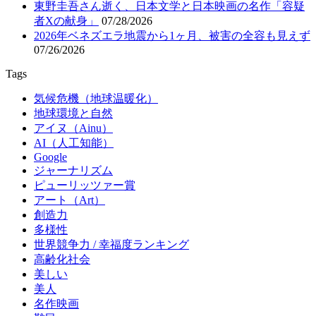
東野圭吾さん逝く、日本文学と日本映画の名作「容疑
者Xの献身」
07/28/2026
2026年ベネズエラ地震から1ヶ月、被害の全容も見えず
07/26/2026
Tags
気候危機（地球温暖化）
地球環境と自然
アイヌ（Ainu）
AI（人工知能）
Google
ジャーナリズム
ピューリッツァー賞
アート（Art）
創造力
多様性
世界競争力 / 幸福度ランキング
高齢化社会
美しい
美人
名作映画