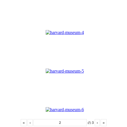
«
‹
の
3
›
»