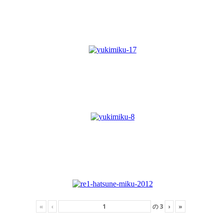
«
‹
の
3
›
»