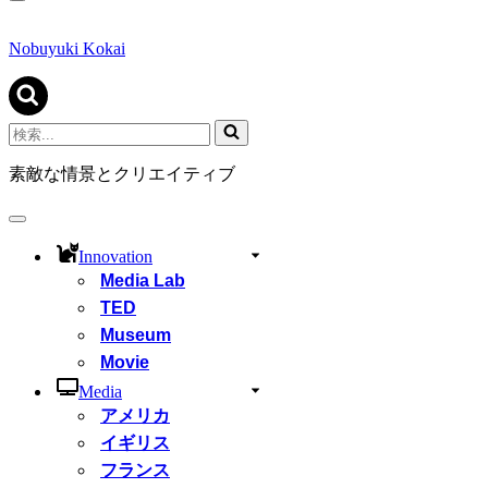
ナ
ビ
ゲ
Nobuyuki Kokai
ー
シ
ョ
ン
検
メ
索...
ニ
素敵な情景とクリエイティブ
ュ
ー
ナ
ビ
Innovation
ゲ
Media Lab
ー
シ
TED
ョ
Museum
ン
Movie
メ
ニ
Media
ュ
アメリカ
ー
イギリス
フランス