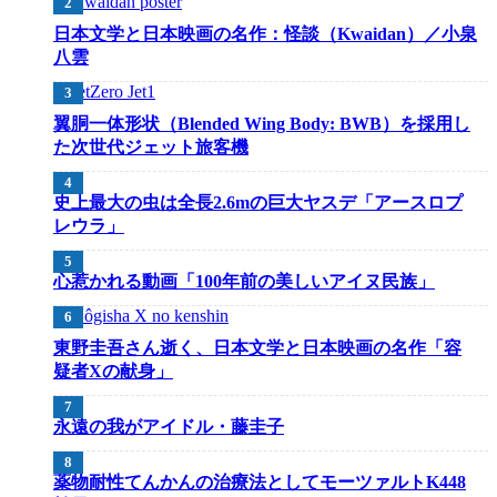
日本文学と日本映画の名作：怪談（Kwaidan）／小泉
八雲
翼胴一体形状（Blended Wing Body: BWB）を採用し
た次世代ジェット旅客機
史上最大の虫は全長2.6mの巨大ヤスデ「アースロプ
レウラ」
心惹かれる動画「100年前の美しいアイヌ民族」
東野圭吾さん逝く、日本文学と日本映画の名作「容
疑者Xの献身」
永遠の我がアイドル・藤圭子
薬物耐性てんかんの治療法としてモーツァルトK448