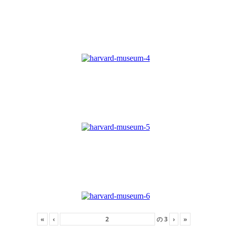
«
‹
の
3
›
»