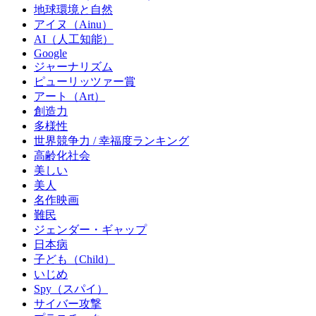
地球環境と自然
アイヌ（Ainu）
AI（人工知能）
Google
ジャーナリズム
ピューリッツァー賞
アート（Art）
創造力
多様性
世界競争力 / 幸福度ランキング
高齢化社会
美しい
美人
名作映画
難民
ジェンダー・ギャップ
日本病
子ども（Child）
いじめ
Spy（スパイ）
サイバー攻撃