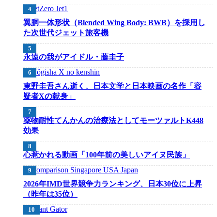
翼胴一体形状（Blended Wing Body: BWB）を採用し
た次世代ジェット旅客機
永遠の我がアイドル・藤圭子
東野圭吾さん逝く、日本文学と日本映画の名作「容
疑者Xの献身」
薬物耐性てんかんの治療法としてモーツァルトK448
効果
心惹かれる動画「100年前の美しいアイヌ民族」
2026年IMD世界競争力ランキング、日本30位に上昇
（昨年は35位）