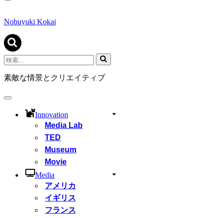
ナ
ビ
ゲ
Nobuyuki Kokai
ー
シ
ョ
ン
検
メ
索...
ニ
素敵な情景とクリエイティブ
ュ
ー
ナ
ビ
Innovation
ゲ
Media Lab
ー
シ
TED
ョ
Museum
ン
Movie
メ
ニ
Media
ュ
アメリカ
ー
イギリス
フランス