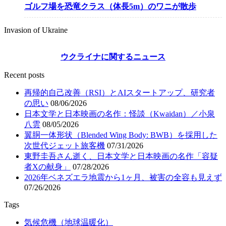
ゴルフ場を恐竜クラス（体長5m）のワニが散歩
Invasion of Ukraine
ウクライナに関するニュース
Recent posts
再帰的自己改善（RSI）とAIスタートアップ、研究者
の思い
08/06/2026
日本文学と日本映画の名作：怪談（Kwaidan）／小泉
八雲
08/05/2026
翼胴一体形状（Blended Wing Body: BWB）を採用した
次世代ジェット旅客機
07/31/2026
東野圭吾さん逝く、日本文学と日本映画の名作「容疑
者Xの献身」
07/28/2026
2026年ベネズエラ地震から1ヶ月、被害の全容も見えず
07/26/2026
Tags
気候危機（地球温暖化）