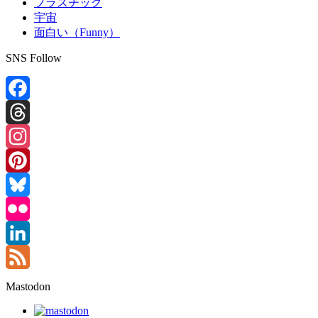
プラスチック
宇宙
面白い（Funny）
SNS Follow
Facebook
Threads
Instagram
Pinterest
Bluesky
Flickr
LinkedIn
Feed
Mastodon