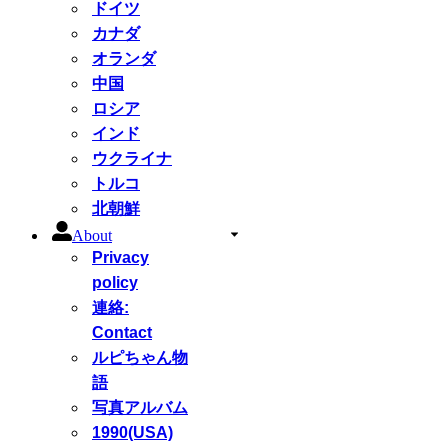
ドイツ
カナダ
オランダ
中国
ロシア
インド
ウクライナ
トルコ
北朝鮮
About
Privacy
policy
連絡:
Contact
ルピちゃん物
語
写真アルバム
1990(USA)