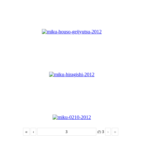
«
‹
の
3
›
»