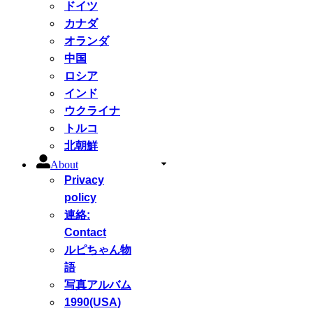
ドイツ
カナダ
オランダ
中国
ロシア
インド
ウクライナ
トルコ
北朝鮮
About
Privacy
policy
連絡:
Contact
ルピちゃん物
語
写真アルバム
1990(USA)