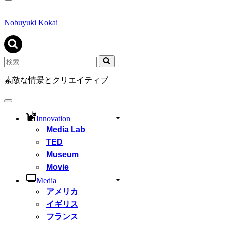
ナ
ビ
ゲ
Nobuyuki Kokai
ー
シ
ョ
ン
検
メ
索...
ニ
素敵な情景とクリエイティブ
ュ
ー
ナ
ビ
Innovation
ゲ
Media Lab
ー
シ
TED
ョ
Museum
ン
Movie
メ
ニ
Media
ュ
アメリカ
ー
イギリス
フランス