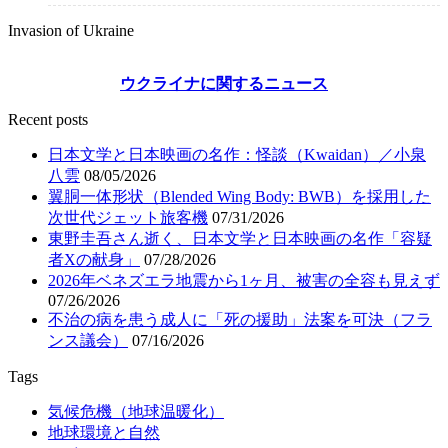
Invasion of Ukraine
ウクライナに関するニュース
Recent posts
日本文学と日本映画の名作：怪談（Kwaidan）／小泉
八雲
08/05/2026
翼胴一体形状（Blended Wing Body: BWB）を採用した
次世代ジェット旅客機
07/31/2026
東野圭吾さん逝く、日本文学と日本映画の名作「容疑
者Xの献身」
07/28/2026
2026年ベネズエラ地震から1ヶ月、被害の全容も見えず
07/26/2026
不治の病を患う成人に「死の援助」法案を可決（フラ
ンス議会）
07/16/2026
Tags
気候危機（地球温暖化）
地球環境と自然