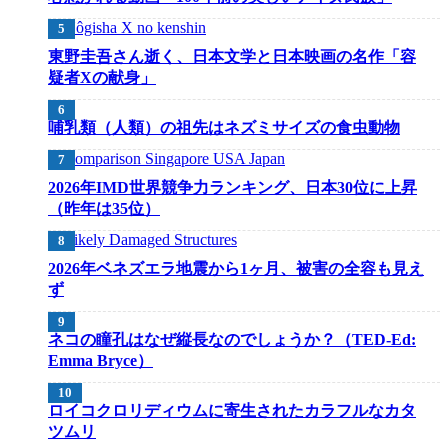
東野圭吾さん逝く、日本文学と日本映画の名作「容
疑者Xの献身」
哺乳類（人類）の祖先はネズミサイズの食虫動物
2026年IMD世界競争力ランキング、日本30位に上昇
（昨年は35位）
2026年ベネズエラ地震から1ヶ月、被害の全容も見え
ず
ネコの瞳孔はなぜ縦長なのでしょうか？（TED-Ed:
Emma Bryce）
ロイコクロリディウムに寄生されたカラフルなカタ
ツムリ