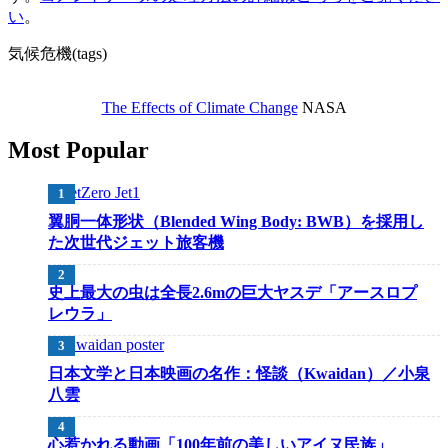
い
。
気候危機(tags)
The Effects of Climate Change
NASA
Most Popular
翼胴一体形状（Blended Wing Body: BWB）を採用し
た次世代ジェット旅客機
史上最大の虫は全長2.6mの巨大ヤスデ「アースロプ
レウラ」
日本文学と日本映画の名作：怪談（Kwaidan）／小泉
八雲
心惹かれる動画「100年前の美しいアイヌ民族」