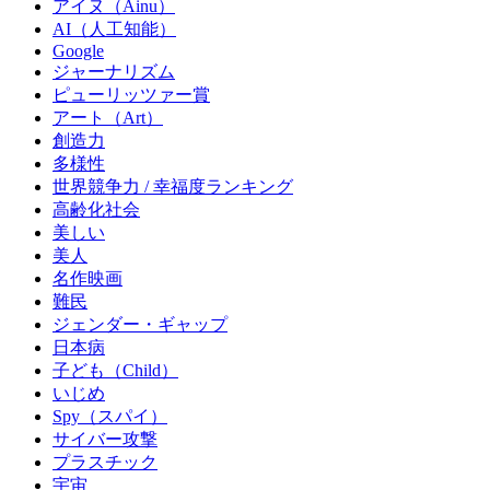
アイヌ（Ainu）
AI（人工知能）
Google
ジャーナリズム
ピューリッツァー賞
アート（Art）
創造力
多様性
世界競争力 / 幸福度ランキング
高齢化社会
美しい
美人
名作映画
難民
ジェンダー・ギャップ
日本病
子ども（Child）
いじめ
Spy（スパイ）
サイバー攻撃
プラスチック
宇宙