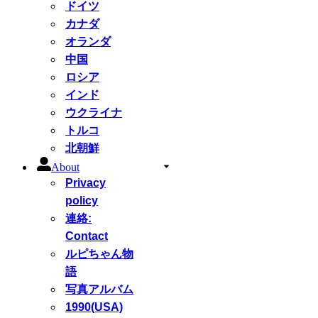
ドイツ
カナダ
オランダ
中国
ロシア
インド
ウクライナ
トルコ
北朝鮮
About
Privacy
policy
連絡:
Contact
ルピちゃん物
語
写真アルバム
1990(USA)