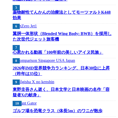
薬物耐性てんかんの治療法としてモーツァルトK448
効果
翼胴一体形状（Blended Wing Body: BWB）を採用し
た次世代ジェット旅客機
心惹かれる動画「100年前の美しいアイヌ民族」
2026年IMD世界競争力ランキング、日本30位に上昇
（昨年は35位）
東野圭吾さん逝く、日本文学と日本映画の名作「容
疑者Xの献身」
ゴルフ場を恐竜クラス（体長5m）のワニが散歩