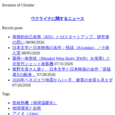
Invasion of Ukraine
ウクライナに関するニュース
Recent posts
再帰的自己改善（RSI）とAIスタートアップ、研究者
の思い
08/06/2026
日本文学と日本映画の名作：怪談（Kwaidan）／小泉
八雲
08/05/2026
翼胴一体形状（Blended Wing Body: BWB）を採用した
次世代ジェット旅客機
07/31/2026
東野圭吾さん逝く、日本文学と日本映画の名作「容疑
者Xの献身」
07/28/2026
2026年ベネズエラ地震から1ヶ月、被害の全容も見えず
07/26/2026
Tags
気候危機（地球温暖化）
地球環境と自然
アイヌ（Ainu）