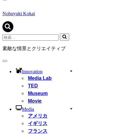
ナ
ビ
ゲ
Nobuyuki Kokai
ー
シ
ョ
ン
検
メ
索...
ニ
素敵な情景とクリエイティブ
ュ
ー
ナ
ビ
Innovation
ゲ
Media Lab
ー
シ
TED
ョ
Museum
ン
Movie
メ
ニ
Media
ュ
アメリカ
ー
イギリス
フランス