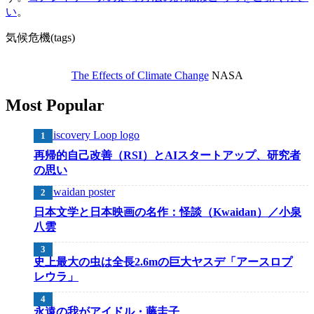
い
。
気候危機(tags)
The Effects of Climate Change
NASA
Most Popular
再帰的自己改善（RSI）とAIスタートアップ、研究者
の思い
日本文学と日本映画の名作：怪談（Kwaidan）／小泉
八雲
史上最大の虫は全長2.6mの巨大ヤスデ「アースロプ
レウラ」
永遠の我がアイドル・藤圭子