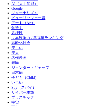
AI（人工知能）
Google
ジャーナリズム
ピューリッツァー賞
アート（Art）
創造力
多様性
世界競争力 / 幸福度ランキング
高齢化社会
美しい
美人
名作映画
難民
ジェンダー・ギャップ
日本病
子ども（Child）
いじめ
Spy（スパイ）
サイバー攻撃
プラスチック
宇宙