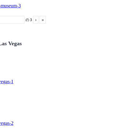
の
3
›
»
Las Vegas