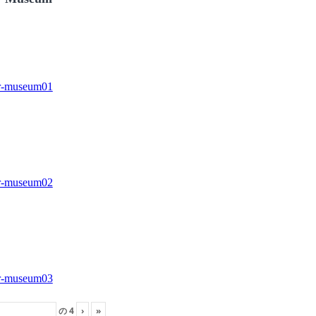
の
4
›
»