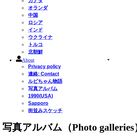
カナダ
オランダ
中国
ロシア
インド
ウクライナ
トルコ
北朝鮮
About
Privacy policy
連絡: Contact
ルピちゃん物語
写真アルバム
1990(USA)
Sapporo
街並みスケッチ
写真アルバム（Photo gallerie