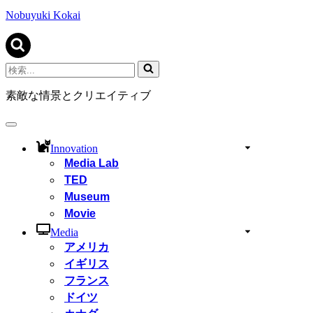
ビ
ゲ
Nobuyuki Kokai
ー
シ
ョ
ン
検
メ
索...
ニ
素敵な情景とクリエイティブ
ュ
ー
ナ
ビ
Innovation
ゲ
Media Lab
ー
TED
シ
ョ
Museum
ン
Movie
メ
ニ
Media
ュ
アメリカ
ー
イギリス
フランス
ドイツ