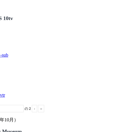
 10tv
の
2
›
»
年10月）
r Museum