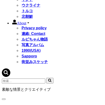
ウクライナ
トルコ
北朝鮮
About
Privacy policy
連絡: Contact
ルピちゃん物語
写真アルバム
1990(USA)
Sapporo
街並みスケッチ
検
索...
素敵な情景とクリエイティブ
ナ