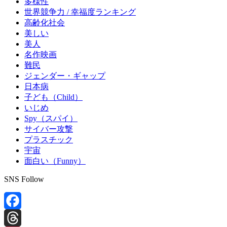
多様性
世界競争力 / 幸福度ランキング
高齢化社会
美しい
美人
名作映画
難民
ジェンダー・ギャップ
日本病
子ども（Child）
いじめ
Spy（スパイ）
サイバー攻撃
プラスチック
宇宙
面白い（Funny）
SNS Follow
Facebook