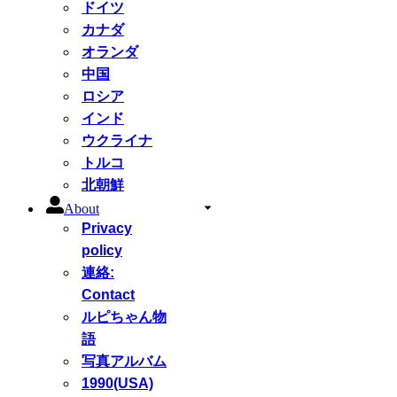
ドイツ
カナダ
オランダ
中国
ロシア
インド
ウクライナ
トルコ
北朝鮮
About
Privacy
policy
連絡:
Contact
ルピちゃん物
語
写真アルバム
1990(USA)