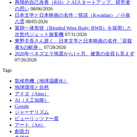
再帰的自己改善（RSI）とAIスタートアップ、研究者
の思い
08/06/2026
日本文学と日本映画の名作：怪談（Kwaidan）／小泉
八雲
08/05/2026
翼胴一体形状（Blended Wing Body: BWB）を採用した
次世代ジェット旅客機
07/31/2026
東野圭吾さん逝く、日本文学と日本映画の名作「容疑
者Xの献身」
07/28/2026
2026年ベネズエラ地震から1ヶ月、被害の全容も見えず
07/26/2026
Tags
気候危機（地球温暖化）
地球環境と自然
アイヌ（Ainu）
AI（人工知能）
Google
ジャーナリズム
ピューリッツァー賞
アート（Art）
創造力