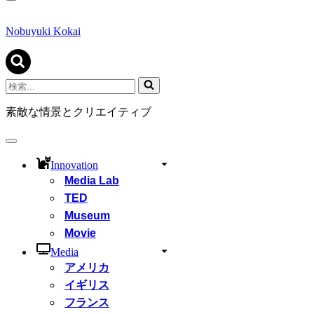
ナ
ビ
ゲ
Nobuyuki Kokai
ー
シ
ョ
ン
検
メ
索...
ニ
素敵な情景とクリエイティブ
ュ
ー
ナ
ビ
Innovation
ゲ
Media Lab
ー
シ
TED
ョ
Museum
ン
Movie
メ
ニ
Media
ュ
アメリカ
ー
イギリス
フランス