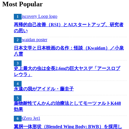
Most Popular
再帰的自己改善（RSI）とAIスタートアップ、研究者
の思い
日本文学と日本映画の名作：怪談（Kwaidan）／小泉
八雲
史上最大の虫は全長2.6mの巨大ヤスデ「アースロプ
レウラ」
永遠の我がアイドル・藤圭子
薬物耐性てんかんの治療法としてモーツァルトK448
効果
翼胴一体形状（Blended Wing Body: BWB）を採用し