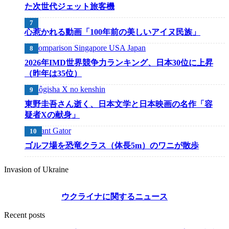
た次世代ジェット旅客機
心惹かれる動画「100年前の美しいアイヌ民族」
2026年IMD世界競争力ランキング、日本30位に上昇
（昨年は35位）
東野圭吾さん逝く、日本文学と日本映画の名作「容
疑者Xの献身」
ゴルフ場を恐竜クラス（体長5m）のワニが散歩
Invasion of Ukraine
ウクライナに関するニュース
Recent posts