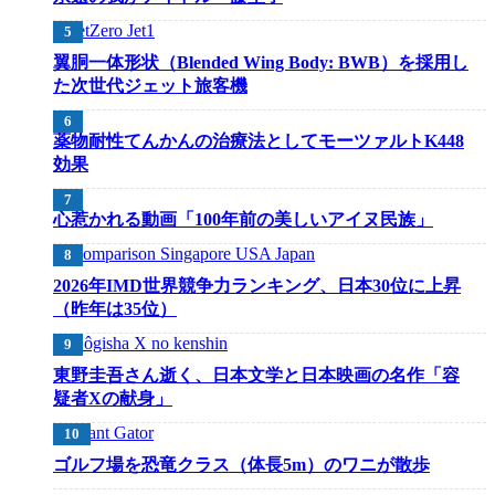
翼胴一体形状（Blended Wing Body: BWB）を採用し
た次世代ジェット旅客機
薬物耐性てんかんの治療法としてモーツァルトK448
効果
心惹かれる動画「100年前の美しいアイヌ民族」
2026年IMD世界競争力ランキング、日本30位に上昇
（昨年は35位）
東野圭吾さん逝く、日本文学と日本映画の名作「容
疑者Xの献身」
ゴルフ場を恐竜クラス（体長5m）のワニが散歩