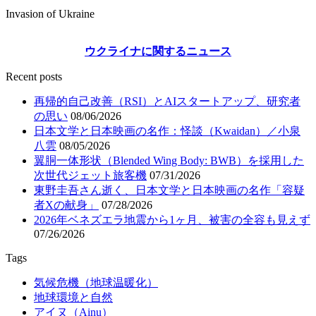
Invasion of Ukraine
ウクライナに関するニュース
Recent posts
再帰的自己改善（RSI）とAIスタートアップ、研究者
の思い
08/06/2026
日本文学と日本映画の名作：怪談（Kwaidan）／小泉
八雲
08/05/2026
翼胴一体形状（Blended Wing Body: BWB）を採用した
次世代ジェット旅客機
07/31/2026
東野圭吾さん逝く、日本文学と日本映画の名作「容疑
者Xの献身」
07/28/2026
2026年ベネズエラ地震から1ヶ月、被害の全容も見えず
07/26/2026
Tags
気候危機（地球温暖化）
地球環境と自然
アイヌ（Ainu）