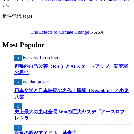
い
。
気候危機(tags)
The Effects of Climate Change
NASA
Most Popular
再帰的自己改善（RSI）とAIスタートアップ、研究者
の思い
日本文学と日本映画の名作：怪談（Kwaidan）／小泉
八雲
史上最大の虫は全長2.6mの巨大ヤスデ「アースロプ
レウラ」
永遠の我がアイドル・藤圭子