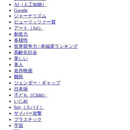
AI（人工知能）
Google
ジャーナリズム
ピューリッツァー賞
アート（Art）
創造力
多様性
世界競争力 / 幸福度ランキング
高齢化社会
美しい
美人
名作映画
難民
ジェンダー・ギャップ
日本病
子ども（Child）
いじめ
Spy（スパイ）
サイバー攻撃
プラスチック
宇宙