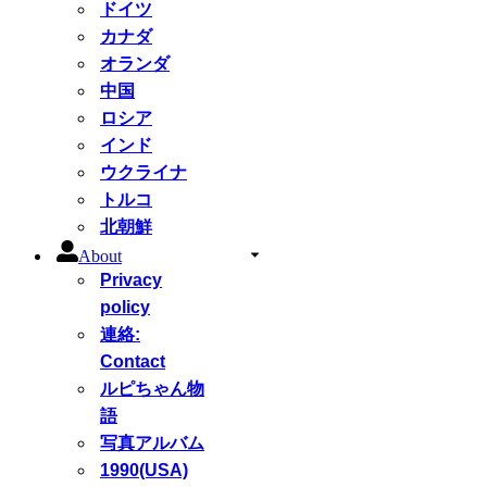
ドイツ
カナダ
オランダ
中国
ロシア
インド
ウクライナ
トルコ
北朝鮮
About
Privacy
policy
連絡:
Contact
ルピちゃん物
語
写真アルバム
1990(USA)