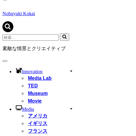
ナ
ビ
ゲ
Nobuyuki Kokai
ー
シ
ョ
ン
検
メ
索...
ニ
素敵な情景とクリエイティブ
ュ
ー
ナ
ビ
Innovation
ゲ
Media Lab
ー
シ
TED
ョ
Museum
ン
Movie
メ
ニ
Media
ュ
アメリカ
ー
イギリス
フランス