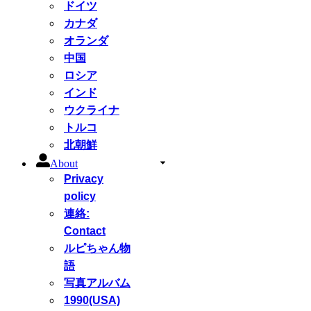
ドイツ
カナダ
オランダ
中国
ロシア
インド
ウクライナ
トルコ
北朝鮮
About
Privacy
policy
連絡:
Contact
ルピちゃん物
語
写真アルバム
1990(USA)