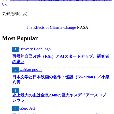
い
。
気候危機(tags)
The Effects of Climate Change
NASA
Most Popular
再帰的自己改善（RSI）とAIスタートアップ、研究者
の思い
日本文学と日本映画の名作：怪談（Kwaidan）／小泉
八雲
史上最大の虫は全長2.6mの巨大ヤスデ「アースロプ
レウラ」