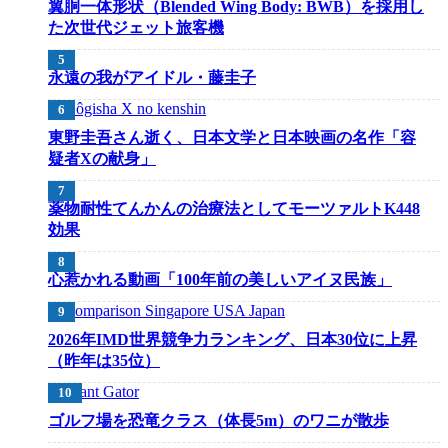
翼胴一体形状（Blended Wing Body: BWB）を採用し
た次世代ジェット旅客機
永遠の我がアイドル・藤圭子
東野圭吾さん逝く、日本文学と日本映画の名作「容
疑者Xの献身」
薬物耐性てんかんの治療法としてモーツァルトK448
効果
心惹かれる動画「100年前の美しいアイヌ民族」
2026年IMD世界競争力ランキング、日本30位に上昇
（昨年は35位）
ゴルフ場を恐竜クラス（体長5m）のワニが散歩