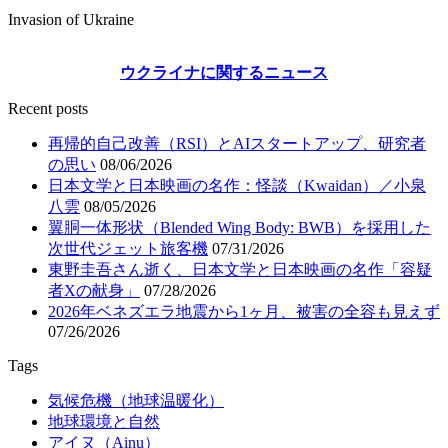
Invasion of Ukraine
ウクライナに関するニュース
Recent posts
再帰的自己改善（RSI）とAIスタートアップ、研究者
の思い
08/06/2026
日本文学と日本映画の名作：怪談（Kwaidan）／小泉
八雲
08/05/2026
翼胴一体形状（Blended Wing Body: BWB）を採用した
次世代ジェット旅客機
07/31/2026
東野圭吾さん逝く、日本文学と日本映画の名作「容疑
者Xの献身」
07/28/2026
2026年ベネズエラ地震から1ヶ月、被害の全容も見えず
07/26/2026
Tags
気候危機（地球温暖化）
地球環境と自然
アイヌ（Ainu）