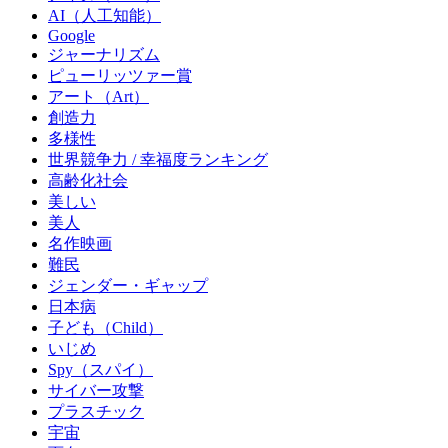
AI（人工知能）
Google
ジャーナリズム
ピューリッツァー賞
アート（Art）
創造力
多様性
世界競争力 / 幸福度ランキング
高齢化社会
美しい
美人
名作映画
難民
ジェンダー・ギャップ
日本病
子ども（Child）
いじめ
Spy（スパイ）
サイバー攻撃
プラスチック
宇宙