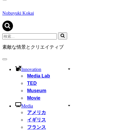
ナ
ビ
ゲ
Nobuyuki Kokai
ー
シ
ョ
ン
検
メ
索...
ニ
素敵な情景とクリエイティブ
ュ
ー
ナ
ビ
Innovation
ゲ
Media Lab
ー
シ
TED
ョ
Museum
ン
Movie
メ
ニ
Media
ュ
アメリカ
ー
イギリス
フランス