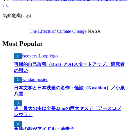
い
。
気候危機(tags)
The Effects of Climate Change
NASA
Most Popular
再帰的自己改善（RSI）とAIスタートアップ、研究者
の思い
日本文学と日本映画の名作：怪談（Kwaidan）／小泉
八雲
史上最大の虫は全長2.6mの巨大ヤスデ「アースロプ
レウラ」
永遠の我がアイドル・藤圭子