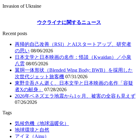
Invasion of Ukraine
ウクライナに関するニュース
Recent posts
再帰的自己改善（RSI）とAIスタートアップ、研究者
の思い
08/06/2026
日本文学と日本映画の名作：怪談（Kwaidan）／小泉
八雲
08/05/2026
翼胴一体形状（Blended Wing Body: BWB）を採用した
次世代ジェット旅客機
07/31/2026
東野圭吾さん逝く、日本文学と日本映画の名作「容疑
者Xの献身」
07/28/2026
2026年ベネズエラ地震から1ヶ月、被害の全容も見えず
07/26/2026
Tags
気候危機（地球温暖化）
地球環境と自然
アイヌ（Ainu）