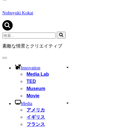
ナ
ビ
ゲ
Nobuyuki Kokai
ー
シ
ョ
ン
検
メ
索...
ニ
素敵な情景とクリエイティブ
ュ
ー
ナ
ビ
Innovation
ゲ
Media Lab
ー
シ
TED
ョ
Museum
ン
Movie
メ
ニ
Media
ュ
アメリカ
ー
イギリス
フランス