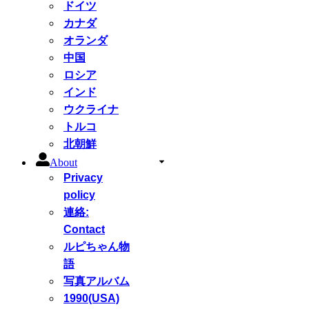
ドイツ
カナダ
オランダ
中国
ロシア
インド
ウクライナ
トルコ
北朝鮮
About
Privacy
policy
連絡:
Contact
ルピちゃん物
語
写真アルバム
1990(USA)