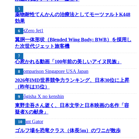
薬物耐性てんかんの治療法としてモーツァルトK448
効果
翼胴一体形状（Blended Wing Body: BWB）を採用し
た次世代ジェット旅客機
心惹かれる動画「100年前の美しいアイヌ民族」
2026年IMD世界競争力ランキング、日本30位に上昇
（昨年は35位）
東野圭吾さん逝く、日本文学と日本映画の名作「容
疑者Xの献身」
ゴルフ場を恐竜クラス（体長5m）のワニが散歩