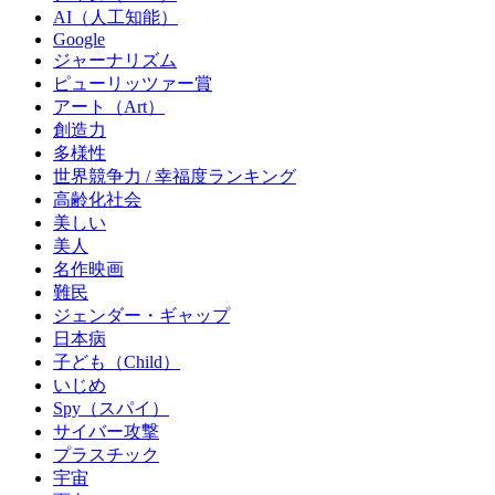
AI（人工知能）
Google
ジャーナリズム
ピューリッツァー賞
アート（Art）
創造力
多様性
世界競争力 / 幸福度ランキング
高齢化社会
美しい
美人
名作映画
難民
ジェンダー・ギャップ
日本病
子ども（Child）
いじめ
Spy（スパイ）
サイバー攻撃
プラスチック
宇宙