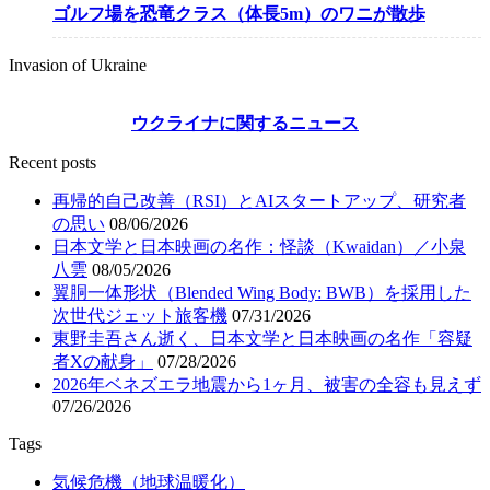
ゴルフ場を恐竜クラス（体長5m）のワニが散歩
Invasion of Ukraine
ウクライナに関するニュース
Recent posts
再帰的自己改善（RSI）とAIスタートアップ、研究者
の思い
08/06/2026
日本文学と日本映画の名作：怪談（Kwaidan）／小泉
八雲
08/05/2026
翼胴一体形状（Blended Wing Body: BWB）を採用した
次世代ジェット旅客機
07/31/2026
東野圭吾さん逝く、日本文学と日本映画の名作「容疑
者Xの献身」
07/28/2026
2026年ベネズエラ地震から1ヶ月、被害の全容も見えず
07/26/2026
Tags
気候危機（地球温暖化）