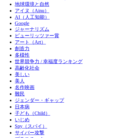
地球環境と自然
アイヌ（Ainu）
AI（人工知能）
Google
ジャーナリズム
ピューリッツァー賞
アート（Art）
創造力
多様性
世界競争力 / 幸福度ランキング
高齢化社会
美しい
美人
名作映画
難民
ジェンダー・ギャップ
日本病
子ども（Child）
いじめ
Spy（スパイ）
サイバー攻撃