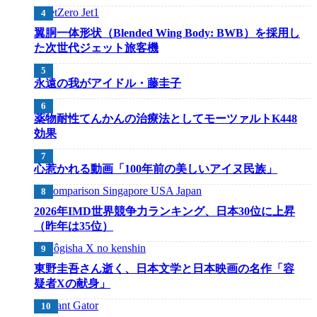
翼胴一体形状（Blended Wing Body: BWB）を採用し
た次世代ジェット旅客機
永遠の我がアイドル・藤圭子
薬物耐性てんかんの治療法としてモーツァルトK448
効果
心惹かれる動画「100年前の美しいアイヌ民族」
2026年IMD世界競争力ランキング、日本30位に上昇
（昨年は35位）
東野圭吾さん逝く、日本文学と日本映画の名作「容
疑者Xの献身」