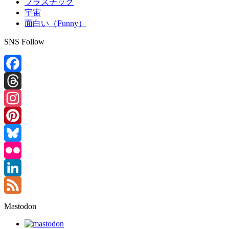
プラスチック
宇宙
面白い（Funny）
SNS Follow
Facebook
Threads
Instagram
Pinterest
Bluesky
Flickr
LinkedIn
Feed
Mastodon