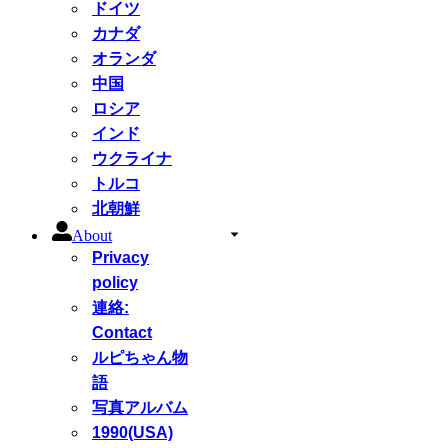
ドイツ
カナダ
オランダ
中国
ロシア
インド
ウクライナ
トルコ
北朝鮮
About
Privacy
policy
連絡:
Contact
ルピちゃん物
語
写真アルバム
1990(USA)