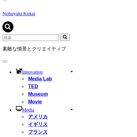
ナ
ビ
ゲ
Nobuyuki Kokai
ー
シ
ョ
ン
検
メ
索...
ニ
素敵な情景とクリエイティブ
ュ
ー
ナ
ビ
Innovation
ゲ
Media Lab
ー
シ
TED
ョ
Museum
ン
Movie
メ
ニ
Media
ュ
アメリカ
ー
イギリス
フランス