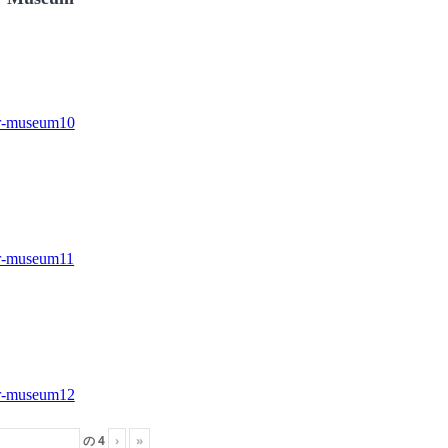
の
4
›
»