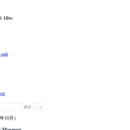
 10tv
の
2
›
»
年10月）
r Museum