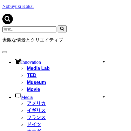
ビ
ゲ
Nobuyuki Kokai
ー
シ
ョ
ン
検
メ
索...
ニ
素敵な情景とクリエイティブ
ュ
ー
ナ
ビ
Innovation
ゲ
Media Lab
ー
TED
シ
ョ
Museum
ン
Movie
メ
ニ
Media
ュ
アメリカ
ー
イギリス
フランス
ドイツ