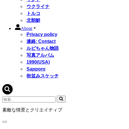
ウクライナ
トルコ
北朝鮮
About
Privacy policy
連絡: Contact
ルピちゃん物語
写真アルバム
1990(USA)
Sapporo
街並みスケッチ
検
索...
素敵な情景とクリエイティブ
ナ