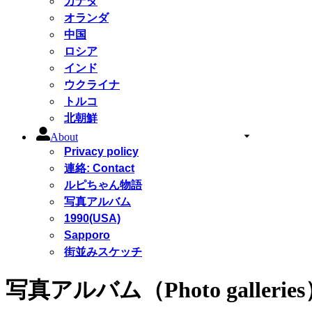
カナダ
オランダ
中国
ロシア
インド
ウクライナ
トルコ
北朝鮮
About
Privacy policy
連絡: Contact
ルピちゃん物語
写真アルバム
1990(USA)
Sapporo
街並みスケッチ
写真アルバム（Photo gallerie