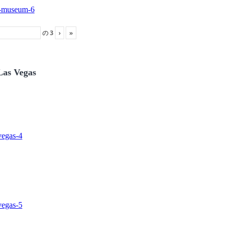
の
3
›
»
Las Vegas