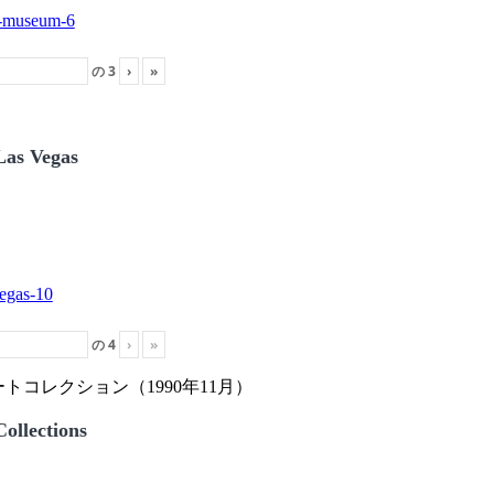
の
3
›
»
Las Vegas
の
4
›
»
トコレクション（1990年11月）
ollections