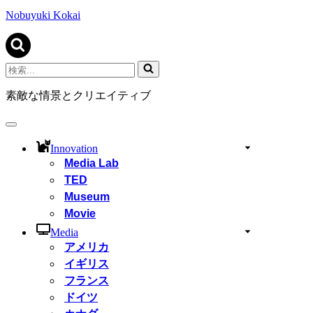
ビ
ゲ
Nobuyuki Kokai
ー
シ
ョ
ン
検
メ
索...
ニ
素敵な情景とクリエイティブ
ュ
ー
ナ
ビ
Innovation
ゲ
Media Lab
ー
TED
シ
ョ
Museum
ン
Movie
メ
ニ
Media
ュ
アメリカ
ー
イギリス
フランス
ドイツ