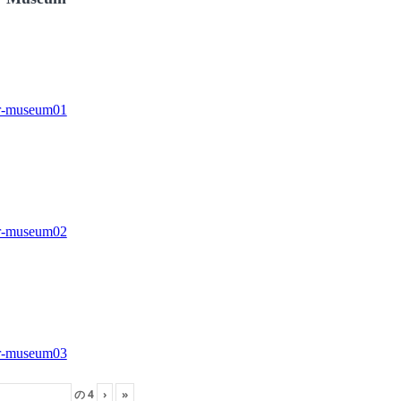
の
4
›
»