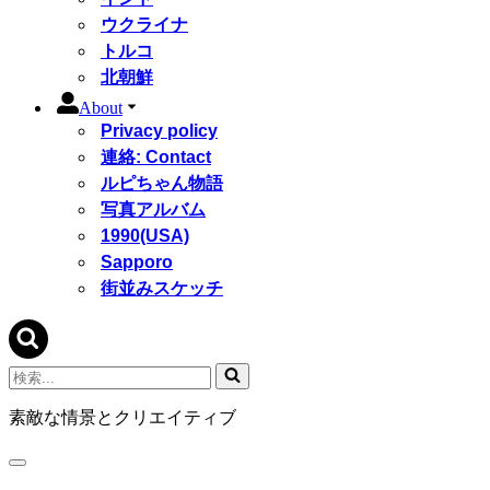
ウクライナ
トルコ
北朝鮮
About
Privacy policy
連絡: Contact
ルピちゃん物語
写真アルバム
1990(USA)
Sapporo
街並みスケッチ
検
索...
素敵な情景とクリエイティブ
ナ