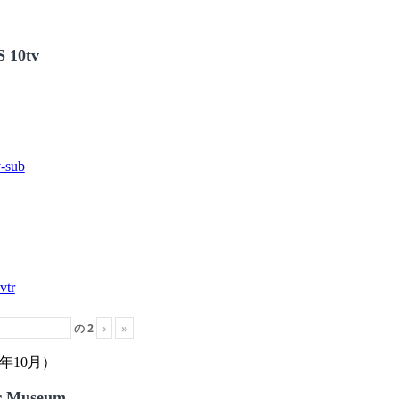
 10tv
の
2
›
»
年10月）
r Museum