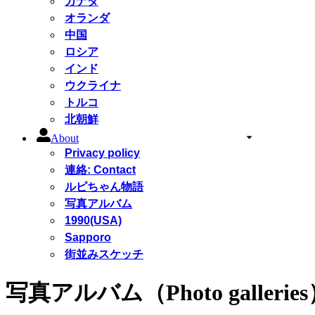
カナダ
オランダ
中国
ロシア
インド
ウクライナ
トルコ
北朝鮮
About
Privacy policy
連絡: Contact
ルピちゃん物語
写真アルバム
1990(USA)
Sapporo
街並みスケッチ
写真アルバム（Photo gallerie