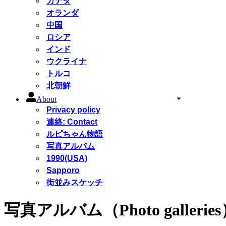
カナダ
オランダ
中国
ロシア
インド
ウクライナ
トルコ
北朝鮮
About
Privacy policy
連絡: Contact
ルピちゃん物語
写真アルバム
1990(USA)
Sapporo
街並みスケッチ
写真アルバム（Photo gallerie