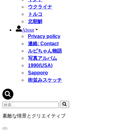
ウクライナ
トルコ
北朝鮮
About
Privacy policy
連絡: Contact
ルピちゃん物語
写真アルバム
1990(USA)
Sapporo
街並みスケッチ
検
索...
素敵な情景とクリエイティブ
ナ