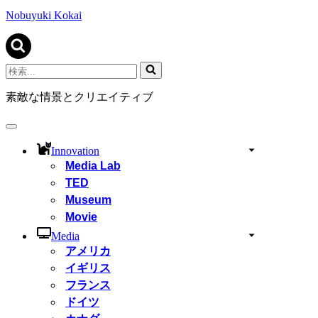
ビ
ゲ
Nobuyuki Kokai
ー
シ
ョ
ン
検
メ
索...
ニ
素敵な情景とクリエイティブ
ュ
ー
ナ
ビ
Innovation
ゲ
Media Lab
ー
TED
シ
ョ
Museum
ン
Movie
メ
ニ
Media
ュ
アメリカ
ー
イギリス
フランス
ドイツ