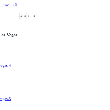
の
3
›
»
Las Vegas