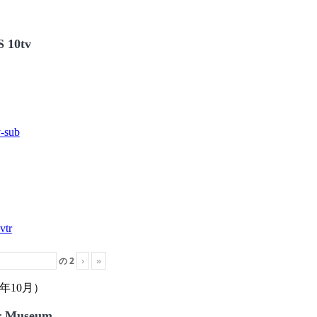
 10tv
の
2
›
»
年10月）
r Museum