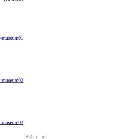
の
4
›
»