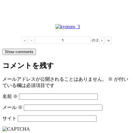
«
‹
の
2
›
»
Show comments
コメントを残す
メールアドレスが公開されることはありません。
※
が付い
ている欄は必須項目です
名前
※
メール
※
サイト