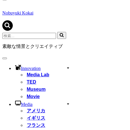
ナ
ビ
ゲ
Nobuyuki Kokai
ー
シ
ョ
ン
検
メ
索...
ニ
素敵な情景とクリエイティブ
ュ
ー
ナ
ビ
Innovation
ゲ
Media Lab
ー
シ
TED
ョ
Museum
ン
Movie
メ
ニ
Media
ュ
アメリカ
ー
イギリス
フランス