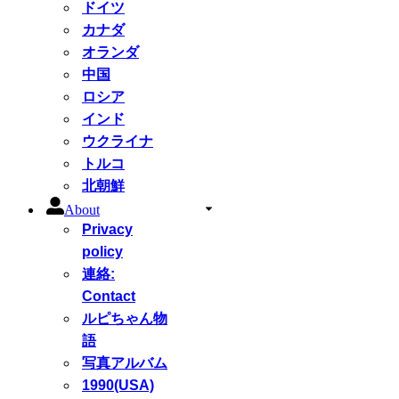
ドイツ
カナダ
オランダ
中国
ロシア
インド
ウクライナ
トルコ
北朝鮮
About
Privacy
policy
連絡:
Contact
ルピちゃん物
語
写真アルバム
1990(USA)