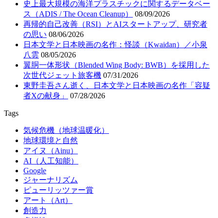
史上最大規模の海洋プラスチックに関するデータベー
ス（ADIS / The Ocean Cleanup）
08/09/2026
再帰的自己改善（RSI）とAIスタートアップ、研究者
の思い
08/06/2026
日本文学と日本映画の名作：怪談（Kwaidan）／小泉
八雲
08/05/2026
翼胴一体形状（Blended Wing Body: BWB）を採用した
次世代ジェット旅客機
07/31/2026
東野圭吾さん逝く、日本文学と日本映画の名作「容疑
者Xの献身」
07/28/2026
Tags
気候危機（地球温暖化）
地球環境と自然
アイヌ（Ainu）
AI（人工知能）
Google
ジャーナリズム
ピューリッツァー賞
アート（Art）
創造力