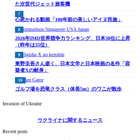
た次世代ジェット旅客機
心惹かれる動画「100年前の美しいアイヌ民族」
2026年IMD世界競争力ランキング、日本30位に上昇
（昨年は35位）
東野圭吾さん逝く、日本文学と日本映画の名作「容
疑者Xの献身」
ゴルフ場を恐竜クラス（体長5m）のワニが散歩
Invasion of Ukraine
ウクライナに関するニュース
Recent posts