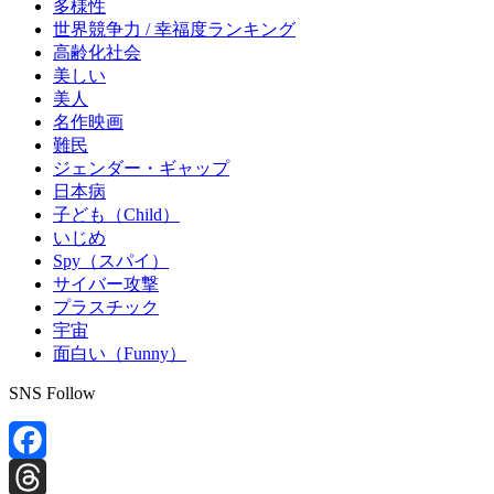
多様性
世界競争力 / 幸福度ランキング
高齢化社会
美しい
美人
名作映画
難民
ジェンダー・ギャップ
日本病
子ども（Child）
いじめ
Spy（スパイ）
サイバー攻撃
プラスチック
宇宙
面白い（Funny）
SNS Follow
Facebook