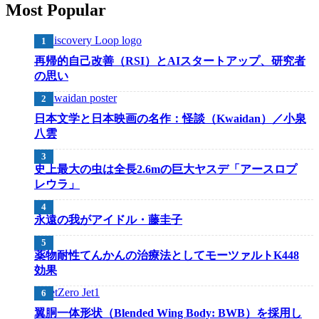
Most Popular
再帰的自己改善（RSI）とAIスタートアップ、研究者
の思い
日本文学と日本映画の名作：怪談（Kwaidan）／小泉
八雲
史上最大の虫は全長2.6mの巨大ヤスデ「アースロプ
レウラ」
永遠の我がアイドル・藤圭子
薬物耐性てんかんの治療法としてモーツァルトK448
効果
翼胴一体形状（Blended Wing Body: BWB）を採用し