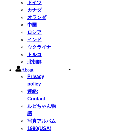
ドイツ
カナダ
オランダ
中国
ロシア
インド
ウクライナ
トルコ
北朝鮮
About
Privacy
policy
連絡:
Contact
ルピちゃん物
語
写真アルバム
1990(USA)