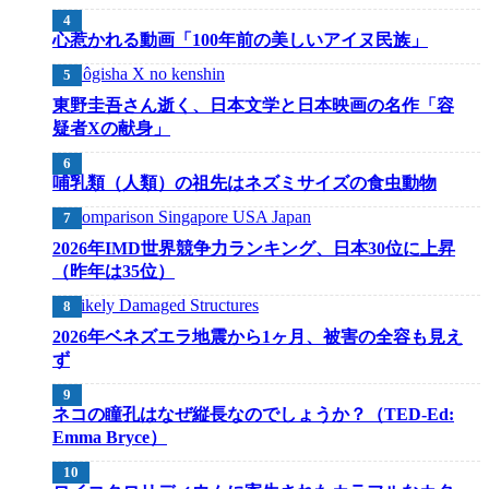
心惹かれる動画「100年前の美しいアイヌ民族」
東野圭吾さん逝く、日本文学と日本映画の名作「容
疑者Xの献身」
哺乳類（人類）の祖先はネズミサイズの食虫動物
2026年IMD世界競争力ランキング、日本30位に上昇
（昨年は35位）
2026年ベネズエラ地震から1ヶ月、被害の全容も見え
ず
ネコの瞳孔はなぜ縦長なのでしょうか？（TED-Ed:
Emma Bryce）