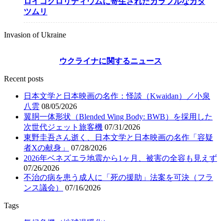
ロイコクロリディウムに寄生されたカラフルなカタ
ツムリ
Invasion of Ukraine
ウクライナに関するニュース
Recent posts
日本文学と日本映画の名作：怪談（Kwaidan）／小泉
八雲
08/05/2026
翼胴一体形状（Blended Wing Body: BWB）を採用した
次世代ジェット旅客機
07/31/2026
東野圭吾さん逝く、日本文学と日本映画の名作「容疑
者Xの献身」
07/28/2026
2026年ベネズエラ地震から1ヶ月、被害の全容も見えず
07/26/2026
不治の病を患う成人に「死の援助」法案を可決（フラ
ンス議会）
07/16/2026
Tags