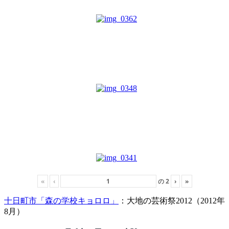
«
‹
の
2
›
»
十日町市「森の学校キョロロ」
：大地の芸術祭2012（2012年
8月）