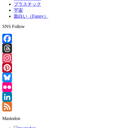
プラスチック
宇宙
面白い（Funny）
SNS Follow
Facebook
Threads
Instagram
Pinterest
Bluesky
Flickr
LinkedIn
Feed
Mastodon