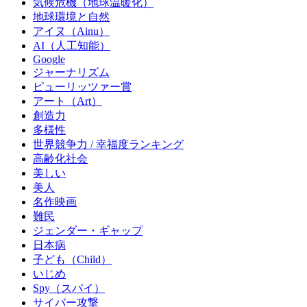
気候危機（地球温暖化）
地球環境と自然
アイヌ（Ainu）
AI（人工知能）
Google
ジャーナリズム
ピューリッツァー賞
アート（Art）
創造力
多様性
世界競争力 / 幸福度ランキング
高齢化社会
美しい
美人
名作映画
難民
ジェンダー・ギャップ
日本病
子ども（Child）
いじめ
Spy（スパイ）
サイバー攻撃