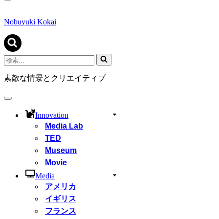
ナ
ビ
ゲ
Nobuyuki Kokai
ー
シ
ョ
ン
検
メ
索...
ニ
素敵な情景とクリエイティブ
ュ
ー
ナ
ビ
Innovation
ゲ
Media Lab
ー
シ
TED
ョ
Museum
ン
Movie
メ
ニ
Media
ュ
アメリカ
ー
イギリス
フランス