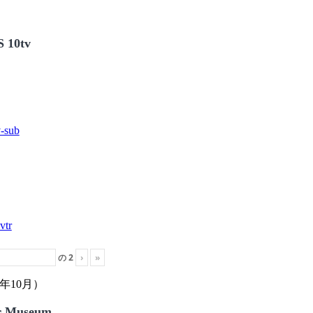
 10tv
の
2
›
»
年10月）
r Museum