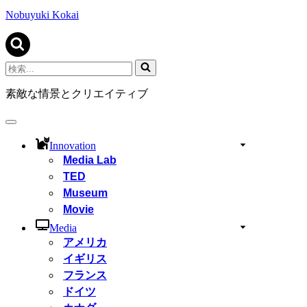
ビ
ゲ
Nobuyuki Kokai
ー
シ
ョ
ン
検
メ
索...
ニ
素敵な情景とクリエイティブ
ュ
ー
ナ
ビ
Innovation
ゲ
Media Lab
ー
TED
シ
ョ
Museum
ン
Movie
メ
ニ
Media
ュ
アメリカ
ー
イギリス
フランス
ドイツ