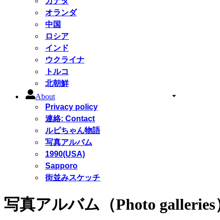
カナダ
オランダ
中国
ロシア
インド
ウクライナ
トルコ
北朝鮮
About
Privacy policy
連絡: Contact
ルピちゃん物語
写真アルバム
1990(USA)
Sapporo
街並みスケッチ
写真アルバム（Photo gallerie