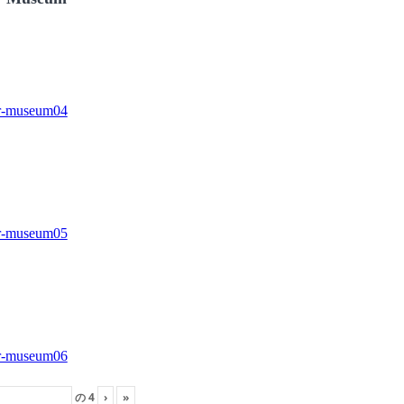
の
4
›
»