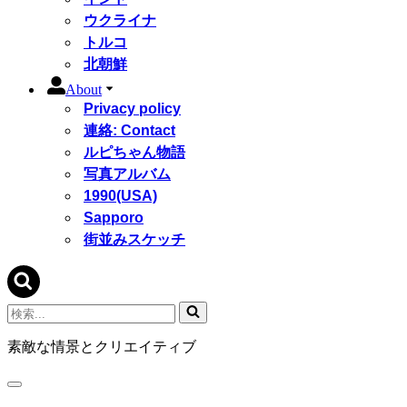
ウクライナ
トルコ
北朝鮮
About
Privacy policy
連絡: Contact
ルピちゃん物語
写真アルバム
1990(USA)
Sapporo
街並みスケッチ
検
索...
素敵な情景とクリエイティブ
ナ