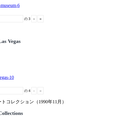
の
3
›
»
Las Vegas
の
4
›
»
トコレクション（1990年11月）
ollections