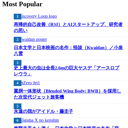
Most Popular
再帰的自己改善（RSI）とAIスタートアップ、研究者
の思い
日本文学と日本映画の名作：怪談（Kwaidan）／小泉
八雲
史上最大の虫は全長2.6mの巨大ヤスデ「アースロプ
レウラ」
翼胴一体形状（Blended Wing Body: BWB）を採用し
た次世代ジェット旅客機
永遠の我がアイドル・藤圭子