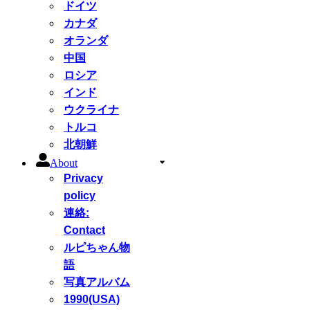
ドイツ
カナダ
オランダ
中国
ロシア
インド
ウクライナ
トルコ
北朝鮮
About
Privacy
policy
連絡:
Contact
ルピちゃん物
語
写真アルバム
1990(USA)