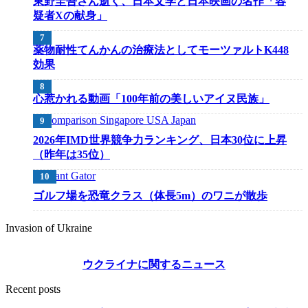
東野圭吾さん逝く、日本文学と日本映画の名作「容
疑者Xの献身」
薬物耐性てんかんの治療法としてモーツァルトK448
効果
心惹かれる動画「100年前の美しいアイヌ民族」
2026年IMD世界競争力ランキング、日本30位に上昇
（昨年は35位）
ゴルフ場を恐竜クラス（体長5m）のワニが散歩
Invasion of Ukraine
ウクライナに関するニュース
Recent posts