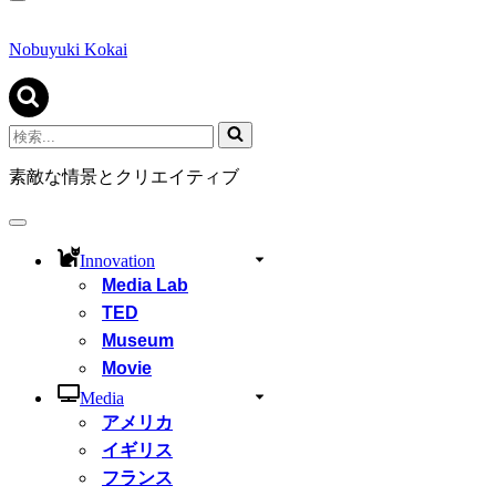
ナ
ビ
ゲ
Nobuyuki Kokai
ー
シ
ョ
ン
検
メ
索...
ニ
素敵な情景とクリエイティブ
ュ
ー
ナ
ビ
Innovation
ゲ
Media Lab
ー
シ
TED
ョ
Museum
ン
Movie
メ
ニ
Media
ュ
アメリカ
ー
イギリス
フランス