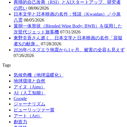
再帰的自己改善（RSI）とAIスタートアップ、研究者
の思い
08/06/2026
日本文学と日本映画の名作：怪談（Kwaidan）／小泉
八雲
08/05/2026
翼胴一体形状（Blended Wing Body: BWB）を採用した
次世代ジェット旅客機
07/31/2026
東野圭吾さん逝く、日本文学と日本映画の名作「容疑
者Xの献身」
07/28/2026
2026年ベネズエラ地震から1ヶ月、被害の全容も見えず
07/26/2026
Tags
気候危機（地球温暖化）
地球環境と自然
アイヌ（Ainu）
AI（人工知能）
Google
ジャーナリズム
ピューリッツァー賞
アート（Art）
創造力