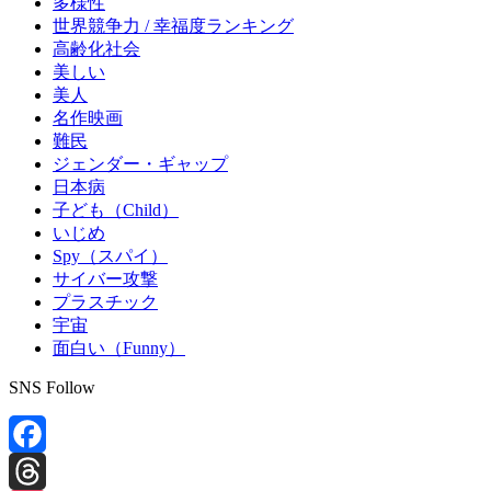
多様性
世界競争力 / 幸福度ランキング
高齢化社会
美しい
美人
名作映画
難民
ジェンダー・ギャップ
日本病
子ども（Child）
いじめ
Spy（スパイ）
サイバー攻撃
プラスチック
宇宙
面白い（Funny）
SNS Follow
Facebook