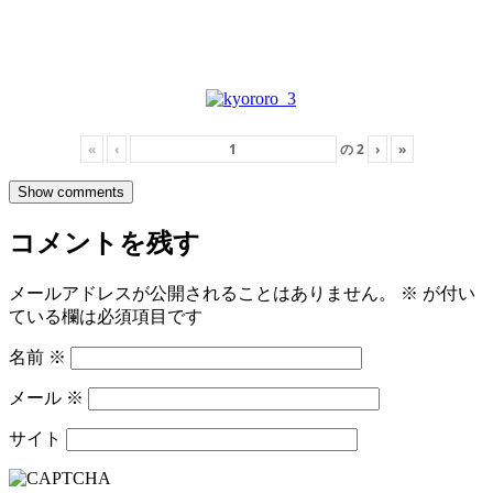
«
‹
の
2
›
»
Show comments
コメントを残す
メールアドレスが公開されることはありません。
※
が付い
ている欄は必須項目です
名前
※
メール
※
サイト