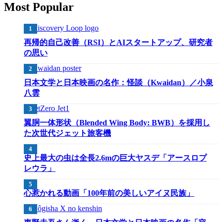
Most Popular
再帰的自己改善（RSI）とAIスタートアップ、研究者
の思い
日本文学と日本映画の名作：怪談（Kwaidan）／小泉
八雲
翼胴一体形状（Blended Wing Body: BWB）を採用し
た次世代ジェット旅客機
史上最大の虫は全長2.6mの巨大ヤスデ「アースロプ
レウラ」
心惹かれる動画「100年前の美しいアイヌ民族」