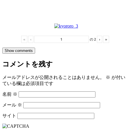
«
‹
の
2
›
»
Show comments
コメントを残す
メールアドレスが公開されることはありません。
※
が付い
ている欄は必須項目です
名前
※
メール
※
サイト