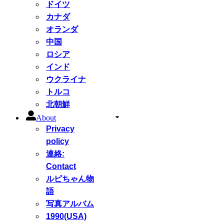
ドイツ
カナダ
オランダ
中国
ロシア
インド
ウクライナ
トルコ
北朝鮮
About
Privacy
policy
連絡:
Contact
ルピちゃん物
語
写真アルバム
1990(USA)