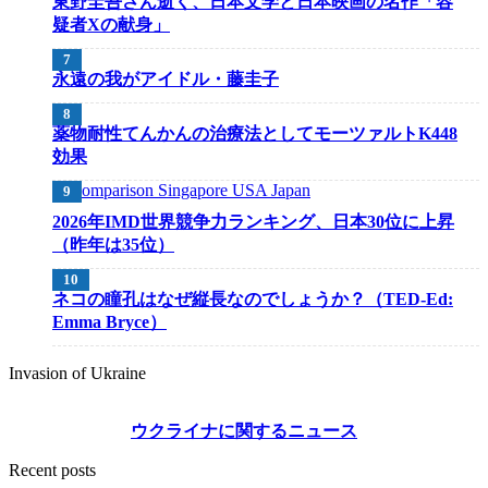
東野圭吾さん逝く、日本文学と日本映画の名作「容
疑者Xの献身」
永遠の我がアイドル・藤圭子
薬物耐性てんかんの治療法としてモーツァルトK448
効果
2026年IMD世界競争力ランキング、日本30位に上昇
（昨年は35位）
ネコの瞳孔はなぜ縦長なのでしょうか？（TED-Ed:
Emma Bryce）
Invasion of Ukraine
ウクライナに関するニュース
Recent posts