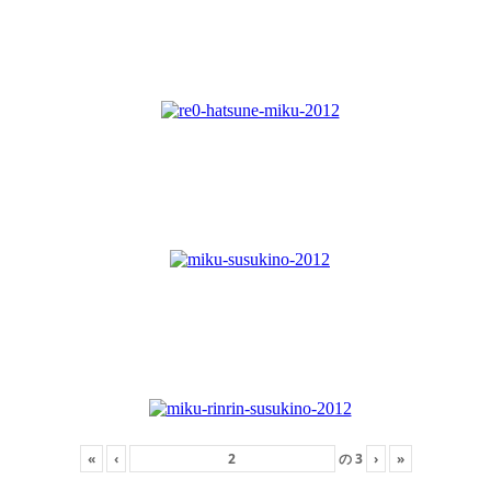
«
‹
の
3
›
»