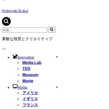
ナ
ビ
ゲ
Nobuyuki Kokai
ー
シ
ョ
ン
検
メ
索...
ニ
素敵な情景とクリエイティブ
ュ
ー
ナ
ビ
Innovation
ゲ
Media Lab
ー
シ
TED
ョ
Museum
ン
Movie
メ
ニ
Media
ュ
アメリカ
ー
イギリス
フランス