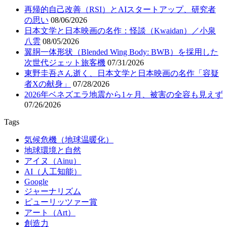
再帰的自己改善（RSI）とAIスタートアップ、研究者
の思い
08/06/2026
日本文学と日本映画の名作：怪談（Kwaidan）／小泉
八雲
08/05/2026
翼胴一体形状（Blended Wing Body: BWB）を採用した
次世代ジェット旅客機
07/31/2026
東野圭吾さん逝く、日本文学と日本映画の名作「容疑
者Xの献身」
07/28/2026
2026年ベネズエラ地震から1ヶ月、被害の全容も見えず
07/26/2026
Tags
気候危機（地球温暖化）
地球環境と自然
アイヌ（Ainu）
AI（人工知能）
Google
ジャーナリズム
ピューリッツァー賞
アート（Art）
創造力