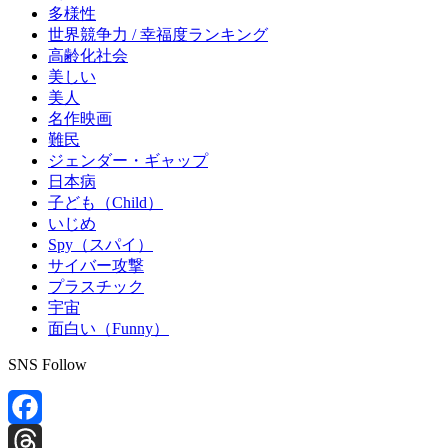
多様性
世界競争力 / 幸福度ランキング
高齢化社会
美しい
美人
名作映画
難民
ジェンダー・ギャップ
日本病
子ども（Child）
いじめ
Spy（スパイ）
サイバー攻撃
プラスチック
宇宙
面白い（Funny）
SNS Follow
Facebook