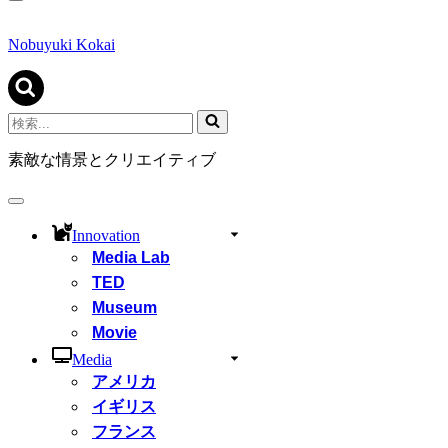
ナ
ビ
ゲ
Nobuyuki Kokai
ー
シ
ョ
ン
検
メ
索...
ニ
素敵な情景とクリエイティブ
ュ
ー
ナ
ビ
Innovation
ゲ
Media Lab
ー
シ
TED
ョ
Museum
ン
Movie
メ
ニ
Media
ュ
アメリカ
ー
イギリス
フランス