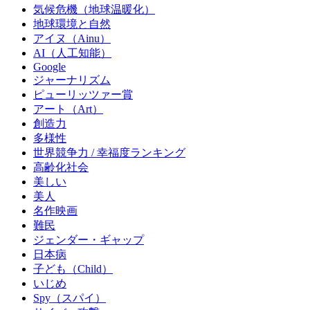
気候危機（地球温暖化）
地球環境と自然
アイヌ（Ainu）
AI（人工知能）
Google
ジャーナリズム
ピューリッツァー賞
アート（Art）
創造力
多様性
世界競争力 / 幸福度ランキング
高齢化社会
美しい
美人
名作映画
難民
ジェンダー・ギャップ
日本病
子ども（Child）
いじめ
Spy（スパイ）