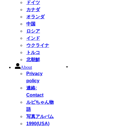
ドイツ
カナダ
オランダ
中国
ロシア
インド
ウクライナ
トルコ
北朝鮮
About
Privacy
policy
連絡:
Contact
ルピちゃん物
語
写真アルバム
1990(USA)