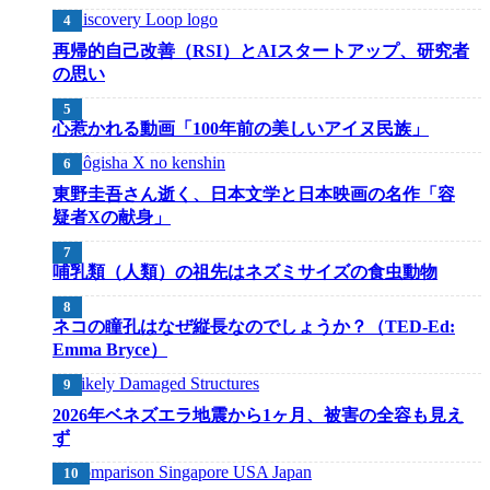
再帰的自己改善（RSI）とAIスタートアップ、研究者
の思い
心惹かれる動画「100年前の美しいアイヌ民族」
東野圭吾さん逝く、日本文学と日本映画の名作「容
疑者Xの献身」
哺乳類（人類）の祖先はネズミサイズの食虫動物
ネコの瞳孔はなぜ縦長なのでしょうか？（TED-Ed:
Emma Bryce）
2026年ベネズエラ地震から1ヶ月、被害の全容も見え
ず