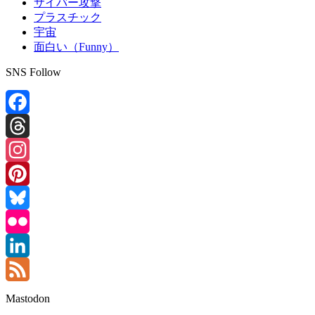
サイバー攻撃
プラスチック
宇宙
面白い（Funny）
SNS Follow
Facebook
Threads
Instagram
Pinterest
Bluesky
Flickr
LinkedIn
Feed
Mastodon