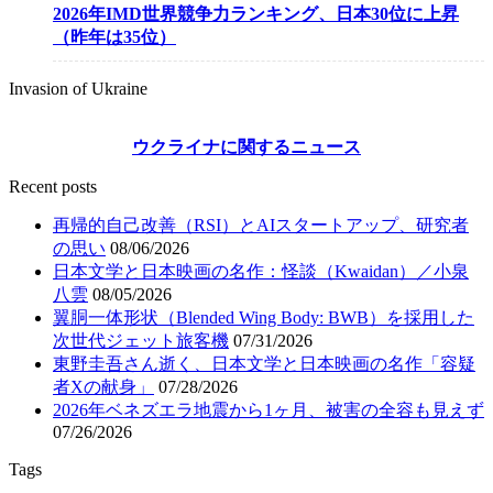
2026年IMD世界競争力ランキング、日本30位に上昇
（昨年は35位）
Invasion of Ukraine
ウクライナに関するニュース
Recent posts
再帰的自己改善（RSI）とAIスタートアップ、研究者
の思い
08/06/2026
日本文学と日本映画の名作：怪談（Kwaidan）／小泉
八雲
08/05/2026
翼胴一体形状（Blended Wing Body: BWB）を採用した
次世代ジェット旅客機
07/31/2026
東野圭吾さん逝く、日本文学と日本映画の名作「容疑
者Xの献身」
07/28/2026
2026年ベネズエラ地震から1ヶ月、被害の全容も見えず
07/26/2026
Tags