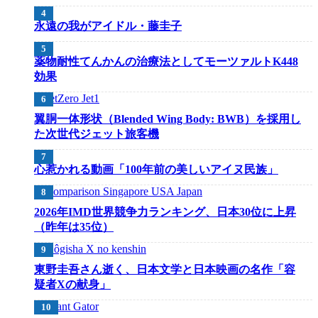
永遠の我がアイドル・藤圭子
薬物耐性てんかんの治療法としてモーツァルトK448
効果
翼胴一体形状（Blended Wing Body: BWB）を採用し
た次世代ジェット旅客機
心惹かれる動画「100年前の美しいアイヌ民族」
2026年IMD世界競争力ランキング、日本30位に上昇
（昨年は35位）
東野圭吾さん逝く、日本文学と日本映画の名作「容
疑者Xの献身」