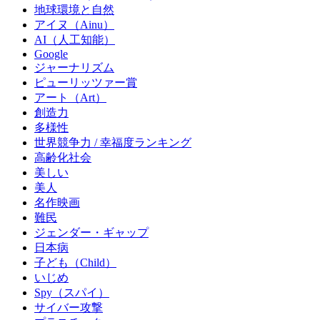
地球環境と自然
アイヌ（Ainu）
AI（人工知能）
Google
ジャーナリズム
ピューリッツァー賞
アート（Art）
創造力
多様性
世界競争力 / 幸福度ランキング
高齢化社会
美しい
美人
名作映画
難民
ジェンダー・ギャップ
日本病
子ども（Child）
いじめ
Spy（スパイ）
サイバー攻撃