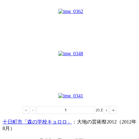
«
‹
の
2
›
»
十日町市「森の学校キョロロ」
：大地の芸術祭2012（2012年
8月）