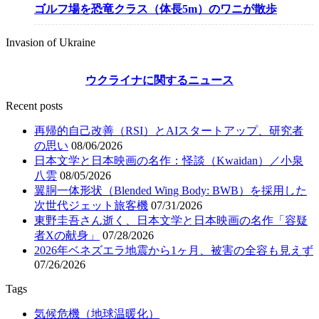
ゴルフ場を恐竜クラス（体長5m）のワニが散歩
Invasion of Ukraine
ウクライナに関するニュース
Recent posts
再帰的自己改善（RSI）とAIスタートアップ、研究者
の思い
08/06/2026
日本文学と日本映画の名作：怪談（Kwaidan）／小泉
八雲
08/05/2026
翼胴一体形状（Blended Wing Body: BWB）を採用した
次世代ジェット旅客機
07/31/2026
東野圭吾さん逝く、日本文学と日本映画の名作「容疑
者Xの献身」
07/28/2026
2026年ベネズエラ地震から1ヶ月、被害の全容も見えず
07/26/2026
Tags
気候危機（地球温暖化）