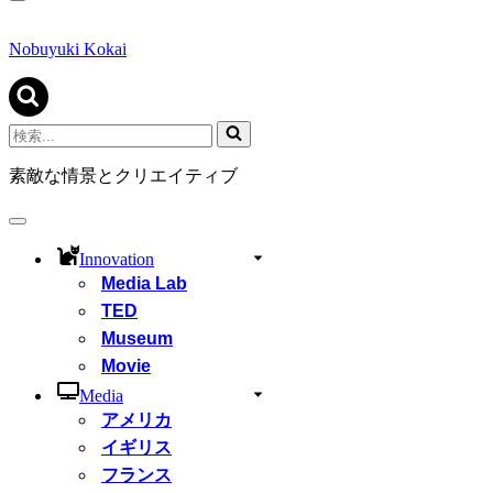
ナ
ビ
ゲ
Nobuyuki Kokai
ー
シ
ョ
ン
検
メ
索...
ニ
素敵な情景とクリエイティブ
ュ
ー
ナ
ビ
Innovation
ゲ
Media Lab
ー
シ
TED
ョ
Museum
ン
Movie
メ
ニ
Media
ュ
アメリカ
ー
イギリス
フランス