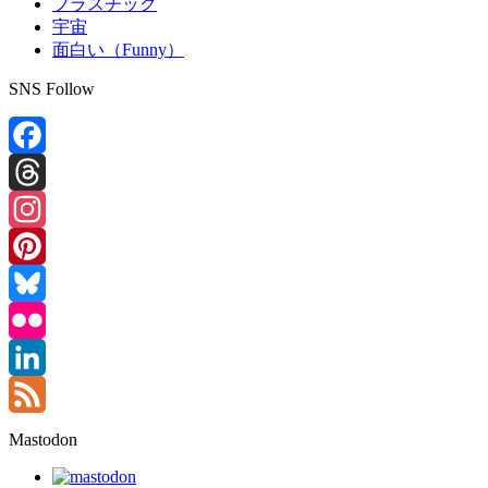
プラスチック
宇宙
面白い（Funny）
SNS Follow
Facebook
Threads
Instagram
Pinterest
Bluesky
Flickr
LinkedIn
Feed
Mastodon