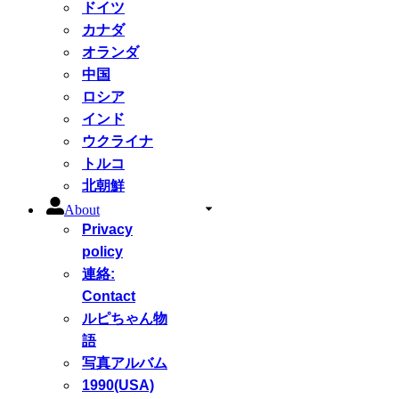
ドイツ
カナダ
オランダ
中国
ロシア
インド
ウクライナ
トルコ
北朝鮮
About
Privacy
policy
連絡:
Contact
ルピちゃん物
語
写真アルバム
1990(USA)