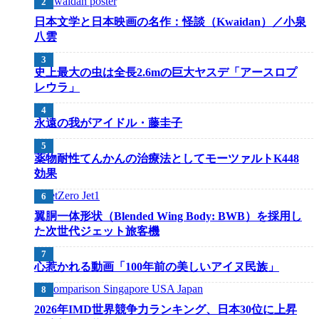
日本文学と日本映画の名作：怪談（Kwaidan）／小泉
八雲
史上最大の虫は全長2.6mの巨大ヤスデ「アースロプ
レウラ」
永遠の我がアイドル・藤圭子
薬物耐性てんかんの治療法としてモーツァルトK448
効果
翼胴一体形状（Blended Wing Body: BWB）を採用し
た次世代ジェット旅客機
心惹かれる動画「100年前の美しいアイヌ民族」
2026年IMD世界競争力ランキング、日本30位に上昇