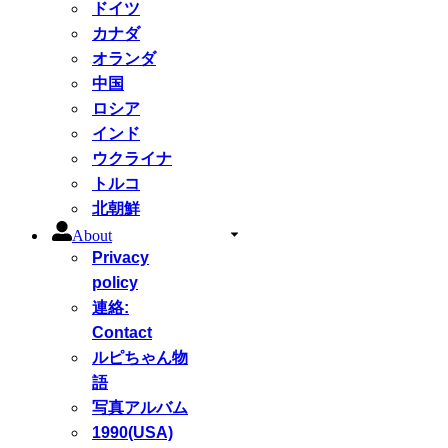
ドイツ
カナダ
オランダ
中国
ロシア
インド
ウクライナ
トルコ
北朝鮮
About
Privacy
policy
連絡:
Contact
ルピちゃん物
語
写真アルバム
1990(USA)