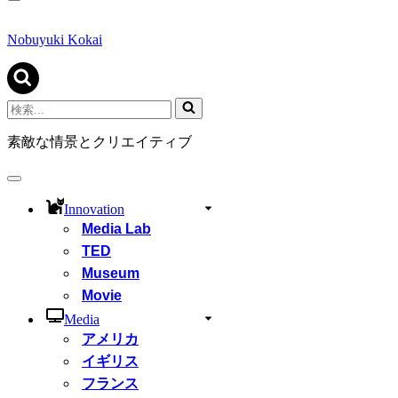
ナ
ビ
ゲ
Nobuyuki Kokai
ー
シ
ョ
ン
検
メ
索...
ニ
素敵な情景とクリエイティブ
ュ
ー
ナ
ビ
Innovation
ゲ
Media Lab
ー
シ
TED
ョ
Museum
ン
Movie
メ
ニ
Media
ュ
アメリカ
ー
イギリス
フランス