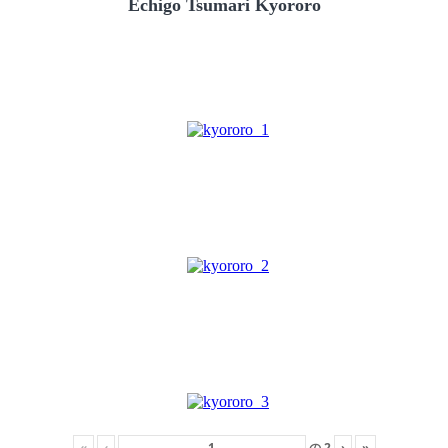
Echigo Tsumari Kyororo
«
‹
の
2
›
»