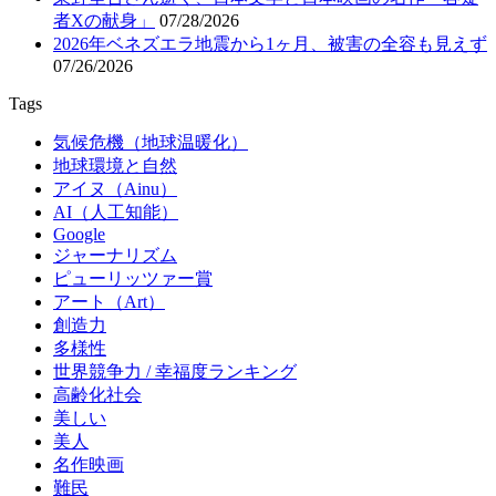
者Xの献身」
07/28/2026
2026年ベネズエラ地震から1ヶ月、被害の全容も見えず
07/26/2026
Tags
気候危機（地球温暖化）
地球環境と自然
アイヌ（Ainu）
AI（人工知能）
Google
ジャーナリズム
ピューリッツァー賞
アート（Art）
創造力
多様性
世界競争力 / 幸福度ランキング
高齢化社会
美しい
美人
名作映画
難民