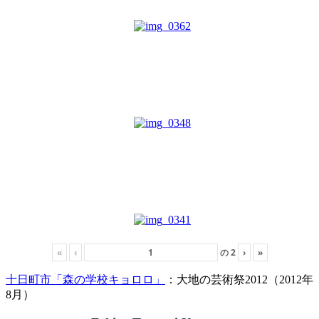
«
‹
の
2
›
»
十日町市「森の学校キョロロ」
：大地の芸術祭2012（2012年
8月）