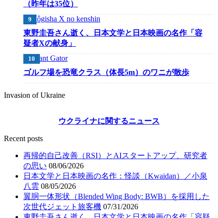
（昨年は35位）
東野圭吾さん逝く、日本文学と日本映画の名作「容
疑者Xの献身」
ゴルフ場を恐竜クラス（体長5m）のワニが散歩
Invasion of Ukraine
ウクライナに関するニュース
Recent posts
再帰的自己改善（RSI）とAIスタートアップ、研究者
の思い
08/06/2026
日本文学と日本映画の名作：怪談（Kwaidan）／小泉
八雲
08/05/2026
翼胴一体形状（Blended Wing Body: BWB）を採用した
次世代ジェット旅客機
07/31/2026
東野圭吾さん逝く、日本文学と日本映画の名作「容疑