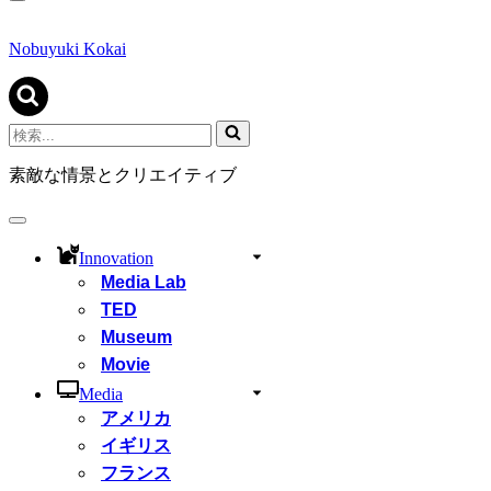
ナ
ビ
ゲ
Nobuyuki Kokai
ー
シ
ョ
ン
検
メ
索...
ニ
素敵な情景とクリエイティブ
ュ
ー
ナ
ビ
Innovation
ゲ
Media Lab
ー
シ
TED
ョ
Museum
ン
Movie
メ
ニ
Media
ュ
アメリカ
ー
イギリス
フランス