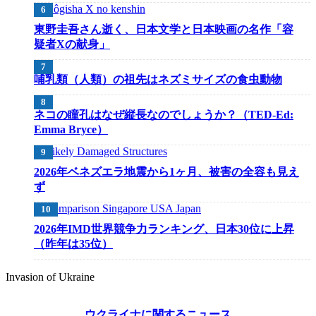
東野圭吾さん逝く、日本文学と日本映画の名作「容
疑者Xの献身」
哺乳類（人類）の祖先はネズミサイズの食虫動物
ネコの瞳孔はなぜ縦長なのでしょうか？（TED-Ed:
Emma Bryce）
2026年ベネズエラ地震から1ヶ月、被害の全容も見え
ず
2026年IMD世界競争力ランキング、日本30位に上昇
（昨年は35位）
Invasion of Ukraine
ウクライナに関するニュース