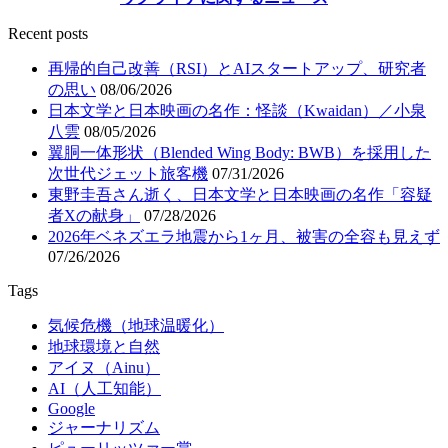
Recent posts
再帰的自己改善（RSI）とAIスタートアップ、研究者
の思い
08/06/2026
日本文学と日本映画の名作：怪談（Kwaidan）／小泉
八雲
08/05/2026
翼胴一体形状（Blended Wing Body: BWB）を採用した
次世代ジェット旅客機
07/31/2026
東野圭吾さん逝く、日本文学と日本映画の名作「容疑
者Xの献身」
07/28/2026
2026年ベネズエラ地震から1ヶ月、被害の全容も見えず
07/26/2026
Tags
気候危機（地球温暖化）
地球環境と自然
アイヌ（Ainu）
AI（人工知能）
Google
ジャーナリズム