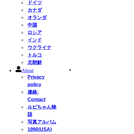
ドイツ
カナダ
オランダ
中国
ロシア
インド
ウクライナ
トルコ
北朝鮮
About
Privacy
policy
連絡:
Contact
ルピちゃん物
語
写真アルバム
1990(USA)