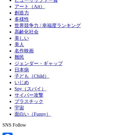
ピューリッツァー賞
アート（Art）
創造力
多様性
世界競争力 / 幸福度ランキング
高齢化社会
美しい
美人
名作映画
難民
ジェンダー・ギャップ
日本病
子ども（Child）
いじめ
Spy（スパイ）
サイバー攻撃
プラスチック
宇宙
面白い（Funny）
SNS Follow