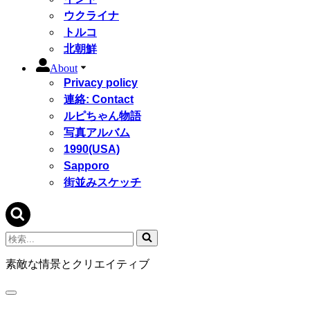
ウクライナ
トルコ
北朝鮮
About
Privacy policy
連絡: Contact
ルピちゃん物語
写真アルバム
1990(USA)
Sapporo
街並みスケッチ
検
索...
素敵な情景とクリエイティブ
ナ