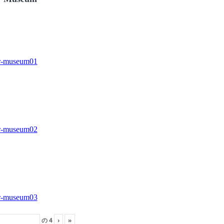
の
4
›
»