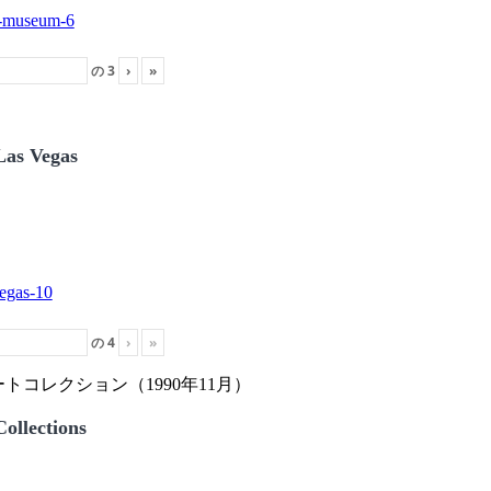
の
3
›
»
Las Vegas
の
4
›
»
トコレクション（1990年11月）
ollections