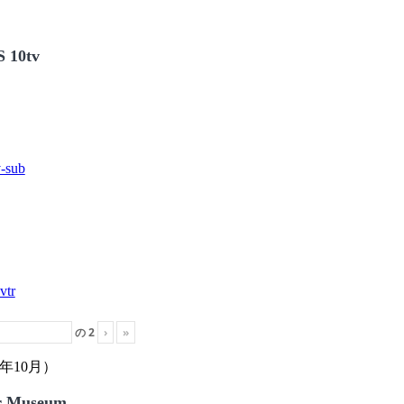
 10tv
の
2
›
»
年10月）
r Museum