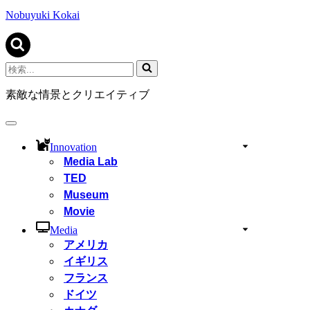
ビ
ゲ
Nobuyuki Kokai
ー
シ
ョ
ン
検
メ
索...
ニ
素敵な情景とクリエイティブ
ュ
ー
ナ
ビ
Innovation
ゲ
Media Lab
ー
TED
シ
ョ
Museum
ン
Movie
メ
ニ
Media
ュ
アメリカ
ー
イギリス
フランス
ドイツ