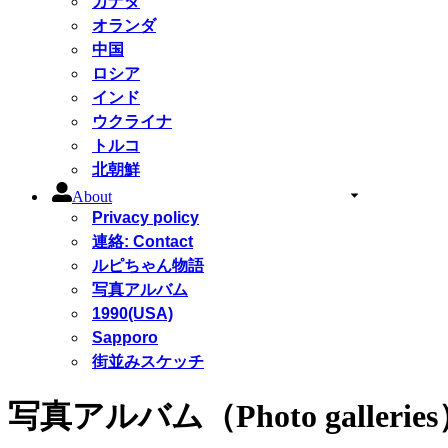
カナダ
オランダ
中国
ロシア
インド
ウクライナ
トルコ
北朝鮮
About
Privacy policy
連絡: Contact
ルピちゃん物語
写真アルバム
1990(USA)
Sapporo
街並みスケッチ
写真アルバム（Photo gallerie