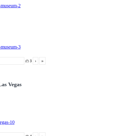
の
3
›
»
Las Vegas