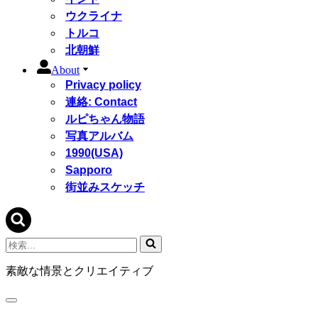
ウクライナ
トルコ
北朝鮮
About
Privacy policy
連絡: Contact
ルピちゃん物語
写真アルバム
1990(USA)
Sapporo
街並みスケッチ
検
索...
素敵な情景とクリエイティブ
ナ