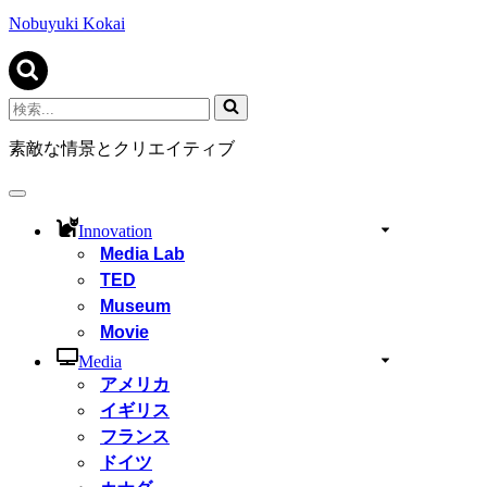
ビ
ゲ
Nobuyuki Kokai
ー
シ
ョ
ン
検
メ
索...
ニ
素敵な情景とクリエイティブ
ュ
ー
ナ
ビ
Innovation
ゲ
Media Lab
ー
TED
シ
ョ
Museum
ン
Movie
メ
ニ
Media
ュ
アメリカ
ー
イギリス
フランス
ドイツ