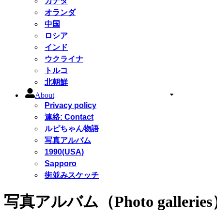
カナダ
オランダ
中国
ロシア
インド
ウクライナ
トルコ
北朝鮮
About
Privacy policy
連絡: Contact
ルピちゃん物語
写真アルバム
1990(USA)
Sapporo
街並みスケッチ
写真アルバム（Photo gallerie