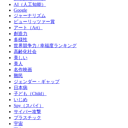
AI（人工知能）
Google
ジャーナリズム
ピューリッツァー賞
アート（Art）
創造力
多様性
世界競争力 / 幸福度ランキング
高齢化社会
美しい
美人
名作映画
難民
ジェンダー・ギャップ
日本病
子ども（Child）
いじめ
Spy（スパイ）
サイバー攻撃
プラスチック
宇宙