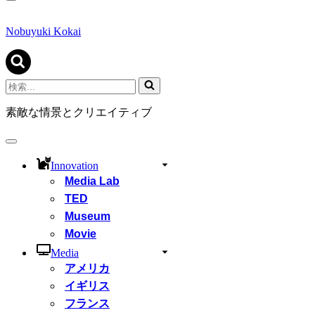
ナ
ビ
ゲ
Nobuyuki Kokai
ー
シ
ョ
ン
検
メ
索...
ニ
素敵な情景とクリエイティブ
ュ
ー
ナ
ビ
Innovation
ゲ
Media Lab
ー
シ
TED
ョ
Museum
ン
Movie
メ
ニ
Media
ュ
アメリカ
ー
イギリス
フランス