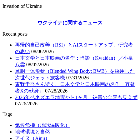
Invasion of Ukraine
ウクライナに関するニュース
Recent posts
再帰的自己改善（RSI）とAIスタートアップ、研究者
の思い
08/06/2026
日本文学と日本映画の名作：怪談（Kwaidan）／小泉
八雲
08/05/2026
翼胴一体形状（Blended Wing Body: BWB）を採用した
次世代ジェット旅客機
07/31/2026
東野圭吾さん逝く、日本文学と日本映画の名作「容疑
者Xの献身」
07/28/2026
2026年ベネズエラ地震から1ヶ月、被害の全容も見えず
07/26/2026
Tags
気候危機（地球温暖化）
地球環境と自然
アイヌ（Ainu）