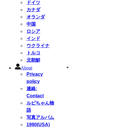
ドイツ
カナダ
オランダ
中国
ロシア
インド
ウクライナ
トルコ
北朝鮮
About
Privacy
policy
連絡:
Contact
ルピちゃん物
語
写真アルバム
1990(USA)