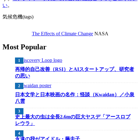
い
。
気候危機(tags)
The Effects of Climate Change
NASA
Most Popular
再帰的自己改善（RSI）とAIスタートアップ、研究者
の思い
日本文学と日本映画の名作：怪談（Kwaidan）／小泉
八雲
史上最大の虫は全長2.6mの巨大ヤスデ「アースロプ
レウラ」
永遠の我がアイドル・藤圭子