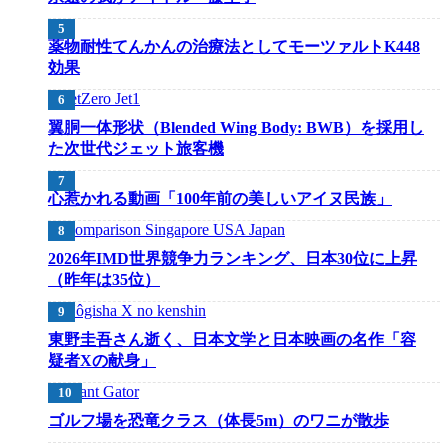
薬物耐性てんかんの治療法としてモーツァルトK448
効果
翼胴一体形状（Blended Wing Body: BWB）を採用し
た次世代ジェット旅客機
心惹かれる動画「100年前の美しいアイヌ民族」
2026年IMD世界競争力ランキング、日本30位に上昇
（昨年は35位）
東野圭吾さん逝く、日本文学と日本映画の名作「容
疑者Xの献身」
ゴルフ場を恐竜クラス（体長5m）のワニが散歩