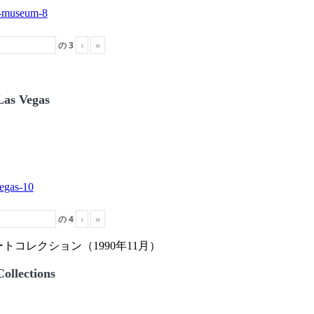
の
3
›
»
Las Vegas
の
4
›
»
トコレクション（1990年11月）
ollections