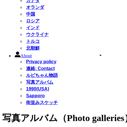
カナダ
オランダ
中国
ロシア
インド
ウクライナ
トルコ
北朝鮮
About
Privacy policy
連絡: Contact
ルピちゃん物語
写真アルバム
1990(USA)
Sapporo
街並みスケッチ
写真アルバム（Photo gallerie