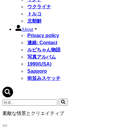
ウクライナ
トルコ
北朝鮮
About
Privacy policy
連絡: Contact
ルピちゃん物語
写真アルバム
1990(USA)
Sapporo
街並みスケッチ
検
索...
素敵な情景とクリエイティブ
ナ