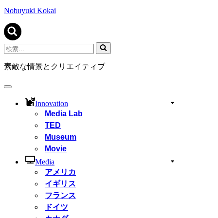
ビ
ゲ
Nobuyuki Kokai
ー
シ
ョ
ン
検
メ
索...
ニ
素敵な情景とクリエイティブ
ュ
ー
ナ
ビ
Innovation
ゲ
Media Lab
ー
TED
シ
ョ
Museum
ン
Movie
メ
ニ
Media
ュ
アメリカ
ー
イギリス
フランス
ドイツ