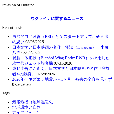
Invasion of Ukraine
ウクライナに関するニュース
Recent posts
再帰的自己改善（RSI）とAIスタートアップ、研究者
の思い
08/06/2026
日本文学と日本映画の名作：怪談（Kwaidan）／小泉
八雲
08/05/2026
翼胴一体形状（Blended Wing Body: BWB）を採用した
次世代ジェット旅客機
07/31/2026
東野圭吾さん逝く、日本文学と日本映画の名作「容疑
者Xの献身」
07/28/2026
2026年ベネズエラ地震から1ヶ月、被害の全容も見えず
07/26/2026
Tags
気候危機（地球温暖化）
地球環境と自然
アイヌ（Ainu）