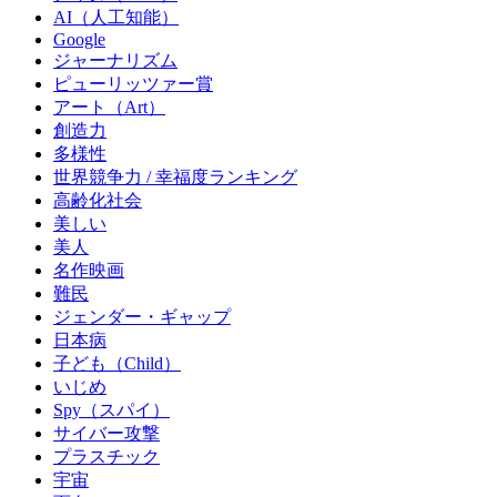
AI（人工知能）
Google
ジャーナリズム
ピューリッツァー賞
アート（Art）
創造力
多様性
世界競争力 / 幸福度ランキング
高齢化社会
美しい
美人
名作映画
難民
ジェンダー・ギャップ
日本病
子ども（Child）
いじめ
Spy（スパイ）
サイバー攻撃
プラスチック
宇宙