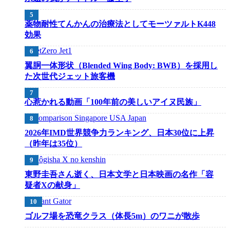
薬物耐性てんかんの治療法としてモーツァルトK448
効果
翼胴一体形状（Blended Wing Body: BWB）を採用し
た次世代ジェット旅客機
心惹かれる動画「100年前の美しいアイヌ民族」
2026年IMD世界競争力ランキング、日本30位に上昇
（昨年は35位）
東野圭吾さん逝く、日本文学と日本映画の名作「容
疑者Xの献身」
ゴルフ場を恐竜クラス（体長5m）のワニが散歩