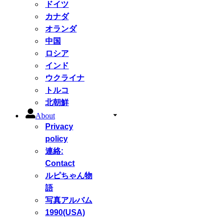
ドイツ
カナダ
オランダ
中国
ロシア
インド
ウクライナ
トルコ
北朝鮮
About
Privacy
policy
連絡:
Contact
ルピちゃん物
語
写真アルバム
1990(USA)