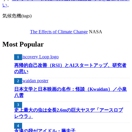
い
。
気候危機(tags)
The Effects of Climate Change
NASA
Most Popular
再帰的自己改善（RSI）とAIスタートアップ、研究者
の思い
日本文学と日本映画の名作：怪談（Kwaidan）／小泉
八雲
史上最大の虫は全長2.6mの巨大ヤスデ「アースロプ
レウラ」
永遠の我がアイドル・藤圭子