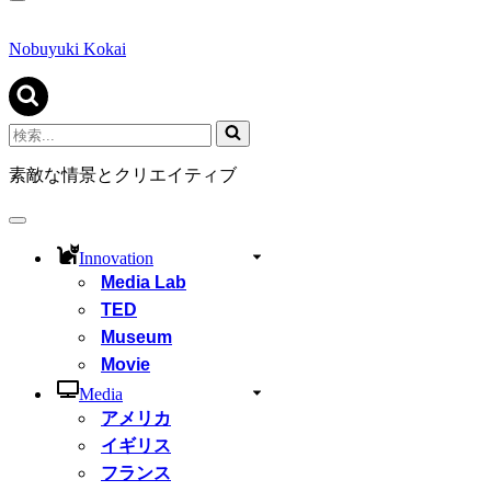
ナ
ビ
ゲ
Nobuyuki Kokai
ー
シ
ョ
ン
検
メ
索...
ニ
素敵な情景とクリエイティブ
ュ
ー
ナ
ビ
Innovation
ゲ
Media Lab
ー
シ
TED
ョ
Museum
ン
Movie
メ
ニ
Media
ュ
アメリカ
ー
イギリス
フランス