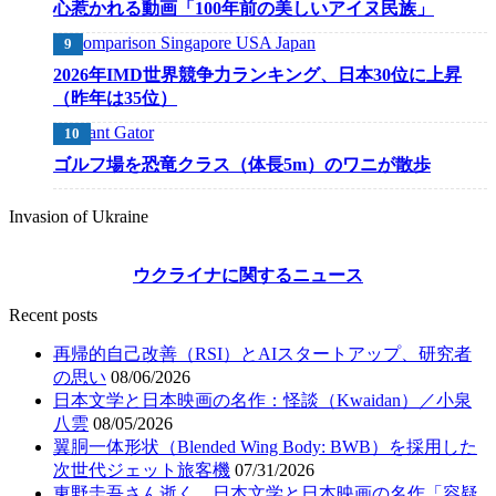
心惹かれる動画「100年前の美しいアイヌ民族」
2026年IMD世界競争力ランキング、日本30位に上昇
（昨年は35位）
ゴルフ場を恐竜クラス（体長5m）のワニが散歩
Invasion of Ukraine
ウクライナに関するニュース
Recent posts
再帰的自己改善（RSI）とAIスタートアップ、研究者
の思い
08/06/2026
日本文学と日本映画の名作：怪談（Kwaidan）／小泉
八雲
08/05/2026
翼胴一体形状（Blended Wing Body: BWB）を採用した
次世代ジェット旅客機
07/31/2026
東野圭吾さん逝く、日本文学と日本映画の名作「容疑