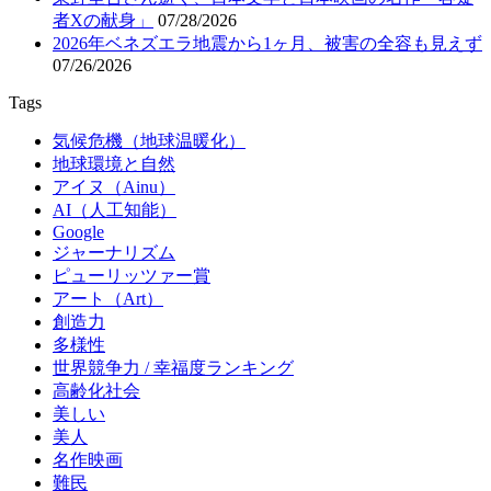
者Xの献身」
07/28/2026
2026年ベネズエラ地震から1ヶ月、被害の全容も見えず
07/26/2026
Tags
気候危機（地球温暖化）
地球環境と自然
アイヌ（Ainu）
AI（人工知能）
Google
ジャーナリズム
ピューリッツァー賞
アート（Art）
創造力
多様性
世界競争力 / 幸福度ランキング
高齢化社会
美しい
美人
名作映画
難民