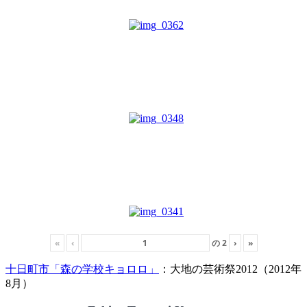
«
‹
の
2
›
»
十日町市「森の学校キョロロ」
：大地の芸術祭2012（2012年
8月）