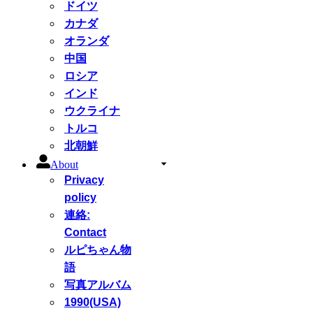
ドイツ
カナダ
オランダ
中国
ロシア
インド
ウクライナ
トルコ
北朝鮮
About
Privacy
policy
連絡:
Contact
ルピちゃん物
語
写真アルバム
1990(USA)