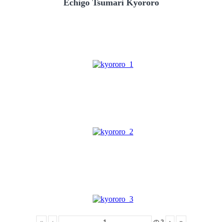
Echigo Tsumari Kyororo
«
‹
の
2
›
»