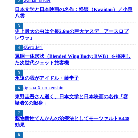
日本文学と日本映画の名作：怪談（Kwaidan）／小泉
八雲
史上最大の虫は全長2.6mの巨大ヤスデ「アースロプ
レウラ」
翼胴一体形状（Blended Wing Body: BWB）を採用し
た次世代ジェット旅客機
永遠の我がアイドル・藤圭子
東野圭吾さん逝く、日本文学と日本映画の名作「容
疑者Xの献身」
薬物耐性てんかんの治療法としてモーツァルトK448
効果