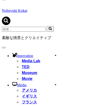
ナ
ビ
ゲ
Nobuyuki Kokai
ー
シ
ョ
ン
検
メ
索...
ニ
素敵な情景とクリエイティブ
ュ
ー
ナ
ビ
Innovation
ゲ
Media Lab
ー
シ
TED
ョ
Museum
ン
Movie
メ
ニ
Media
ュ
アメリカ
ー
イギリス
フランス