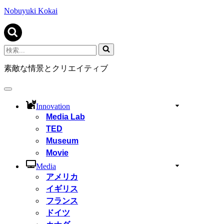
ビ
ゲ
Nobuyuki Kokai
ー
シ
ョ
ン
検
メ
索...
ニ
素敵な情景とクリエイティブ
ュ
ー
ナ
ビ
Innovation
ゲ
Media Lab
ー
TED
シ
ョ
Museum
ン
Movie
メ
ニ
Media
ュ
アメリカ
ー
イギリス
フランス
ドイツ