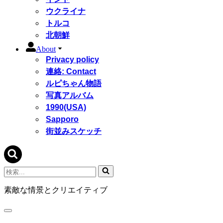
ウクライナ
トルコ
北朝鮮
About
Privacy policy
連絡: Contact
ルピちゃん物語
写真アルバム
1990(USA)
Sapporo
街並みスケッチ
検
索...
素敵な情景とクリエイティブ
ナ