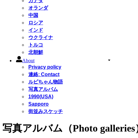
カナダ
オランダ
中国
ロシア
インド
ウクライナ
トルコ
北朝鮮
About
Privacy policy
連絡: Contact
ルピちゃん物語
写真アルバム
1990(USA)
Sapporo
街並みスケッチ
写真アルバム（Photo gallerie