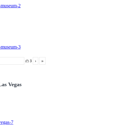
の
3
›
»
Las Vegas