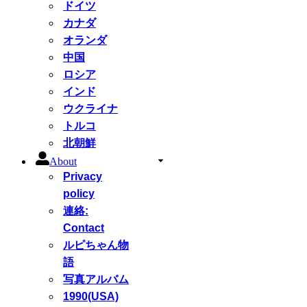
ドイツ
カナダ
オランダ
中国
ロシア
インド
ウクライナ
トルコ
北朝鮮
About
Privacy
policy
連絡:
Contact
ルピちゃん物
語
写真アルバム
1990(USA)