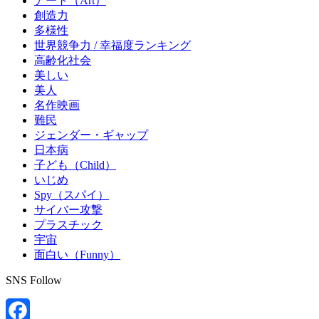
アート（Art）
創造力
多様性
世界競争力 / 幸福度ランキング
高齢化社会
美しい
美人
名作映画
難民
ジェンダー・ギャップ
日本病
子ども（Child）
いじめ
Spy（スパイ）
サイバー攻撃
プラスチック
宇宙
面白い（Funny）
SNS Follow