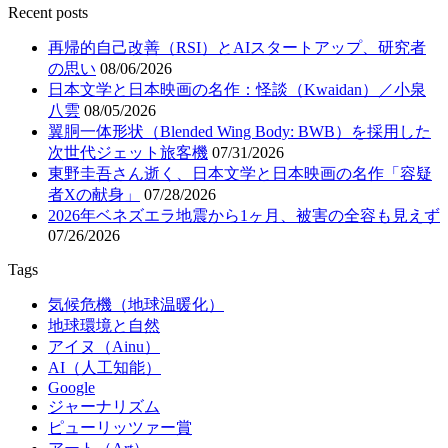
Recent posts
再帰的自己改善（RSI）とAIスタートアップ、研究者
の思い
08/06/2026
日本文学と日本映画の名作：怪談（Kwaidan）／小泉
八雲
08/05/2026
翼胴一体形状（Blended Wing Body: BWB）を採用した
次世代ジェット旅客機
07/31/2026
東野圭吾さん逝く、日本文学と日本映画の名作「容疑
者Xの献身」
07/28/2026
2026年ベネズエラ地震から1ヶ月、被害の全容も見えず
07/26/2026
Tags
気候危機（地球温暖化）
地球環境と自然
アイヌ（Ainu）
AI（人工知能）
Google
ジャーナリズム
ピューリッツァー賞