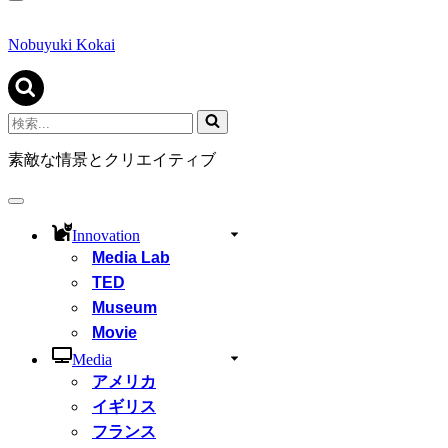
ナ
ビ
ゲ
Nobuyuki Kokai
ー
シ
ョ
ン
検
メ
索...
ニ
素敵な情景とクリエイティブ
ュ
ー
ナ
ビ
Innovation
ゲ
Media Lab
ー
シ
TED
ョ
Museum
ン
Movie
メ
ニ
Media
ュ
アメリカ
ー
イギリス
フランス