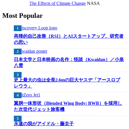
The Effects of Climate Change
NASA
Most Popular
再帰的自己改善（RSI）とAIスタートアップ、研究者
の思い
日本文学と日本映画の名作：怪談（Kwaidan）／小泉
八雲
史上最大の虫は全長2.6mの巨大ヤスデ「アースロプ
レウラ」
翼胴一体形状（Blended Wing Body: BWB）を採用し
た次世代ジェット旅客機
永遠の我がアイドル・藤圭子