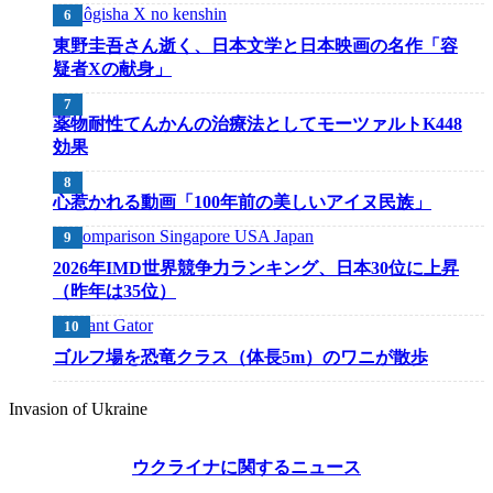
東野圭吾さん逝く、日本文学と日本映画の名作「容
疑者Xの献身」
薬物耐性てんかんの治療法としてモーツァルトK448
効果
心惹かれる動画「100年前の美しいアイヌ民族」
2026年IMD世界競争力ランキング、日本30位に上昇
（昨年は35位）
ゴルフ場を恐竜クラス（体長5m）のワニが散歩
Invasion of Ukraine
ウクライナに関するニュース