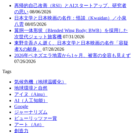
再帰的自己改善（RSI）とAIスタートアップ、研究者
の思い
08/06/2026
日本文学と日本映画の名作：怪談（Kwaidan）／小泉
八雲
08/05/2026
翼胴一体形状（Blended Wing Body: BWB）を採用した
次世代ジェット旅客機
07/31/2026
東野圭吾さん逝く、日本文学と日本映画の名作「容疑
者Xの献身」
07/28/2026
2026年ベネズエラ地震から1ヶ月、被害の全容も見えず
07/26/2026
Tags
気候危機（地球温暖化）
地球環境と自然
アイヌ（Ainu）
AI（人工知能）
Google
ジャーナリズム
ピューリッツァー賞
アート（Art）
創造力