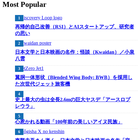
Most Popular
再帰的自己改善（RSI）とAIスタートアップ、研究者
の思い
日本文学と日本映画の名作：怪談（Kwaidan）／小泉
八雲
翼胴一体形状（Blended Wing Body: BWB）を採用し
た次世代ジェット旅客機
史上最大の虫は全長2.6mの巨大ヤスデ「アースロプ
レウラ」
心惹かれる動画「100年前の美しいアイヌ民族」