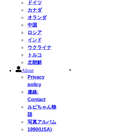
ドイツ
カナダ
オランダ
中国
ロシア
インド
ウクライナ
トルコ
北朝鮮
About
Privacy
policy
連絡:
Contact
ルピちゃん物
語
写真アルバム
1990(USA)