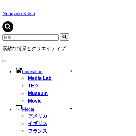
ナ
ビ
ゲ
Nobuyuki Kokai
ー
シ
ョ
ン
検
メ
索...
ニ
素敵な情景とクリエイティブ
ュ
ー
ナ
ビ
Innovation
ゲ
Media Lab
ー
シ
TED
ョ
Museum
ン
Movie
メ
ニ
Media
ュ
アメリカ
ー
イギリス
フランス