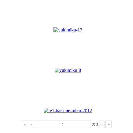
«
‹
の
3
›
»