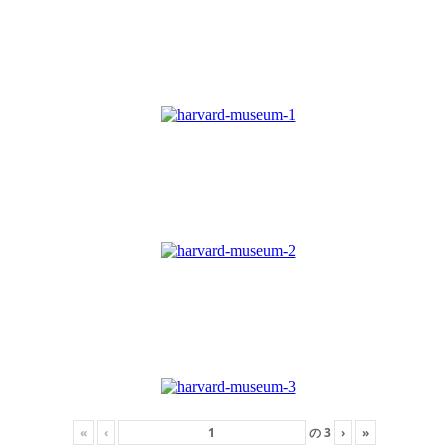
«
‹
の
3
›
»