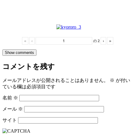
«
‹
の
2
›
»
Show comments
コメントを残す
メールアドレスが公開されることはありません。
※
が付い
ている欄は必須項目です
名前
※
メール
※
サイト