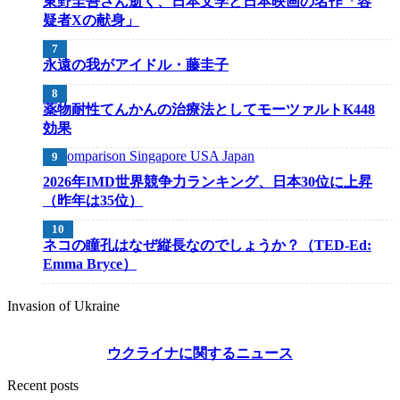
東野圭吾さん逝く、日本文学と日本映画の名作「容
疑者Xの献身」
永遠の我がアイドル・藤圭子
薬物耐性てんかんの治療法としてモーツァルトK448
効果
2026年IMD世界競争力ランキング、日本30位に上昇
（昨年は35位）
ネコの瞳孔はなぜ縦長なのでしょうか？（TED-Ed:
Emma Bryce）
Invasion of Ukraine
ウクライナに関するニュース
Recent posts