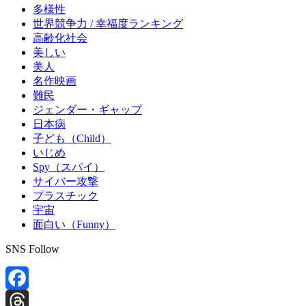
多様性
世界競争力 / 幸福度ランキング
高齢化社会
美しい
美人
名作映画
難民
ジェンダー・ギャップ
日本病
子ども（Child）
いじめ
Spy（スパイ）
サイバー攻撃
プラスチック
宇宙
面白い（Funny）
SNS Follow
Facebook