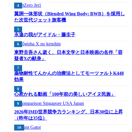
翼胴一体形状（Blended Wing Body: BWB）を採用し
た次世代ジェット旅客機
永遠の我がアイドル・藤圭子
東野圭吾さん逝く、日本文学と日本映画の名作「容
疑者Xの献身」
薬物耐性てんかんの治療法としてモーツァルトK448
効果
心惹かれる動画「100年前の美しいアイヌ民族」
2026年IMD世界競争力ランキング、日本30位に上昇
（昨年は35位）