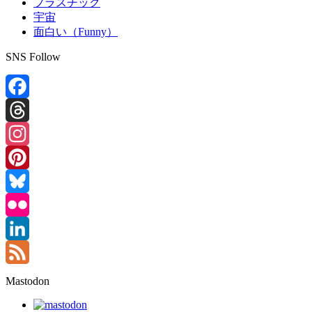
プラスチック
宇宙
面白い（Funny）
SNS Follow
Facebook
Threads
Instagram
Pinterest
Bluesky
Flickr
LinkedIn
Feed
Mastodon