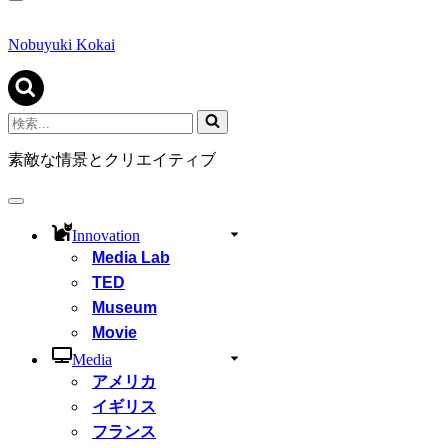
ナ
ビ
ゲ
Nobuyuki Kokai
ー
シ
ョ
ン
検
メ
索...
ニ
素敵な情景とクリエイティブ
ュ
ー
ナ
ビ
Innovation
ゲ
Media Lab
ー
シ
TED
ョ
Museum
ン
Movie
メ
ニ
Media
ュ
アメリカ
ー
イギリス
フランス