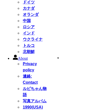
ドイツ
カナダ
オランダ
中国
ロシア
インド
ウクライナ
トルコ
北朝鮮
About
Privacy
policy
連絡:
Contact
ルピちゃん物
語
写真アルバム
1990(USA)