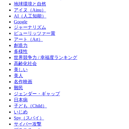
地球環境と自然
アイヌ（Ainu）
AI（人工知能）
Google
ジャーナリズム
ピューリッツァー賞
アート（Art）
創造力
多様性
世界競争力 / 幸福度ランキング
高齢化社会
美しい
美人
名作映画
難民
ジェンダー・ギャップ
日本病
子ども（Child）
いじめ
Spy（スパイ）
サイバー攻撃