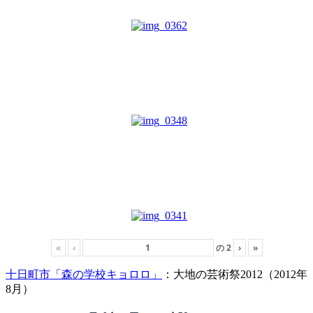
«
‹
の
2
›
»
十日町市「森の学校キョロロ」
：大地の芸術祭2012（2012年
8月）