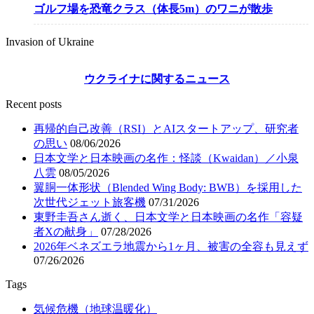
ゴルフ場を恐竜クラス（体長5m）のワニが散歩
Invasion of Ukraine
ウクライナに関するニュース
Recent posts
再帰的自己改善（RSI）とAIスタートアップ、研究者
の思い
08/06/2026
日本文学と日本映画の名作：怪談（Kwaidan）／小泉
八雲
08/05/2026
翼胴一体形状（Blended Wing Body: BWB）を採用した
次世代ジェット旅客機
07/31/2026
東野圭吾さん逝く、日本文学と日本映画の名作「容疑
者Xの献身」
07/28/2026
2026年ベネズエラ地震から1ヶ月、被害の全容も見えず
07/26/2026
Tags
気候危機（地球温暖化）