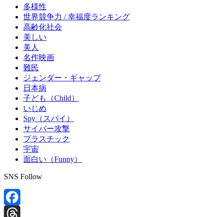
多様性
世界競争力 / 幸福度ランキング
高齢化社会
美しい
美人
名作映画
難民
ジェンダー・ギャップ
日本病
子ども（Child）
いじめ
Spy（スパイ）
サイバー攻撃
プラスチック
宇宙
面白い（Funny）
SNS Follow
Facebook