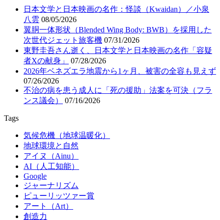
日本文学と日本映画の名作：怪談（Kwaidan）／小泉
八雲
08/05/2026
翼胴一体形状（Blended Wing Body: BWB）を採用した
次世代ジェット旅客機
07/31/2026
東野圭吾さん逝く、日本文学と日本映画の名作「容疑
者Xの献身」
07/28/2026
2026年ベネズエラ地震から1ヶ月、被害の全容も見えず
07/26/2026
不治の病を患う成人に「死の援助」法案を可決（フラ
ンス議会）
07/16/2026
Tags
気候危機（地球温暖化）
地球環境と自然
アイヌ（Ainu）
AI（人工知能）
Google
ジャーナリズム
ピューリッツァー賞
アート（Art）
創造力