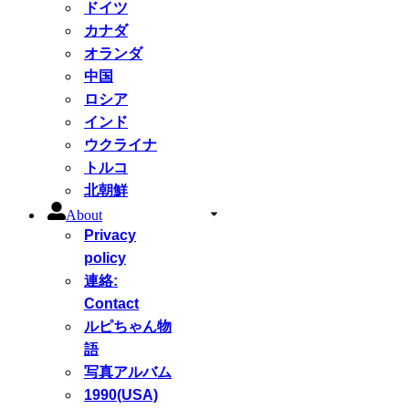
ドイツ
カナダ
オランダ
中国
ロシア
インド
ウクライナ
トルコ
北朝鮮
About
Privacy
policy
連絡:
Contact
ルピちゃん物
語
写真アルバム
1990(USA)