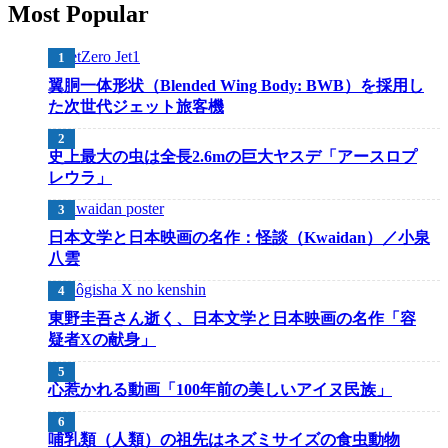
Most Popular
翼胴一体形状（Blended Wing Body: BWB）を採用し
た次世代ジェット旅客機
史上最大の虫は全長2.6mの巨大ヤスデ「アースロプ
レウラ」
日本文学と日本映画の名作：怪談（Kwaidan）／小泉
八雲
東野圭吾さん逝く、日本文学と日本映画の名作「容
疑者Xの献身」
心惹かれる動画「100年前の美しいアイヌ民族」
哺乳類（人類）の祖先はネズミサイズの食虫動物