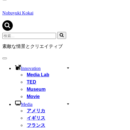
ナ
ビ
ゲ
Nobuyuki Kokai
ー
シ
ョ
ン
検
メ
索...
ニ
素敵な情景とクリエイティブ
ュ
ー
ナ
ビ
Innovation
ゲ
Media Lab
ー
シ
TED
ョ
Museum
ン
Movie
メ
ニ
Media
ュ
アメリカ
ー
イギリス
フランス