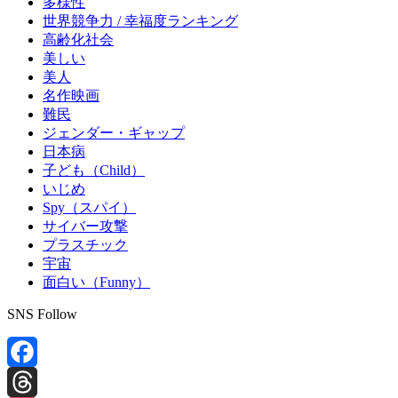
多様性
世界競争力 / 幸福度ランキング
高齢化社会
美しい
美人
名作映画
難民
ジェンダー・ギャップ
日本病
子ども（Child）
いじめ
Spy（スパイ）
サイバー攻撃
プラスチック
宇宙
面白い（Funny）
SNS Follow
Facebook