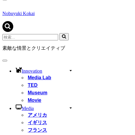
ナ
ビ
ゲ
Nobuyuki Kokai
ー
シ
ョ
ン
検
メ
索...
ニ
素敵な情景とクリエイティブ
ュ
ー
ナ
ビ
Innovation
ゲ
Media Lab
ー
シ
TED
ョ
Museum
ン
Movie
メ
ニ
Media
ュ
アメリカ
ー
イギリス
フランス