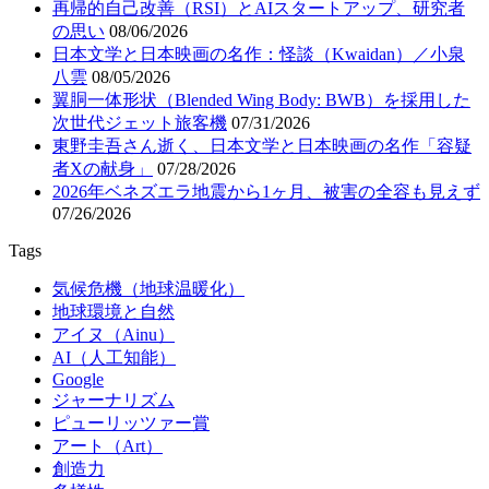
再帰的自己改善（RSI）とAIスタートアップ、研究者
の思い
08/06/2026
日本文学と日本映画の名作：怪談（Kwaidan）／小泉
八雲
08/05/2026
翼胴一体形状（Blended Wing Body: BWB）を採用した
次世代ジェット旅客機
07/31/2026
東野圭吾さん逝く、日本文学と日本映画の名作「容疑
者Xの献身」
07/28/2026
2026年ベネズエラ地震から1ヶ月、被害の全容も見えず
07/26/2026
Tags
気候危機（地球温暖化）
地球環境と自然
アイヌ（Ainu）
AI（人工知能）
Google
ジャーナリズム
ピューリッツァー賞
アート（Art）
創造力