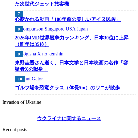
た次世代ジェット旅客機
心惹かれる動画「100年前の美しいアイヌ民族」
2026年IMD世界競争力ランキング、日本30位に上昇
（昨年は35位）
東野圭吾さん逝く、日本文学と日本映画の名作「容
疑者Xの献身」
ゴルフ場を恐竜クラス（体長5m）のワニが散歩
Invasion of Ukraine
ウクライナに関するニュース
Recent posts