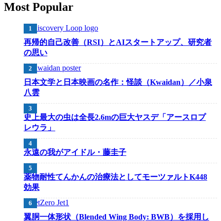
Most Popular
再帰的自己改善（RSI）とAIスタートアップ、研究者
の思い
日本文学と日本映画の名作：怪談（Kwaidan）／小泉
八雲
史上最大の虫は全長2.6mの巨大ヤスデ「アースロプ
レウラ」
永遠の我がアイドル・藤圭子
薬物耐性てんかんの治療法としてモーツァルトK448
効果
翼胴一体形状（Blended Wing Body: BWB）を採用し