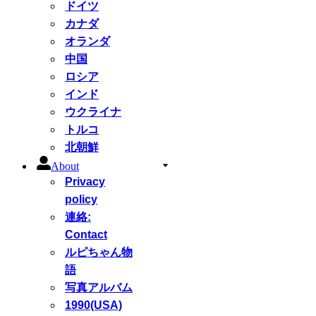
ドイツ
カナダ
オランダ
中国
ロシア
インド
ウクライナ
トルコ
北朝鮮
About
Privacy
policy
連絡:
Contact
ルピちゃん物
語
写真アルバム
1990(USA)