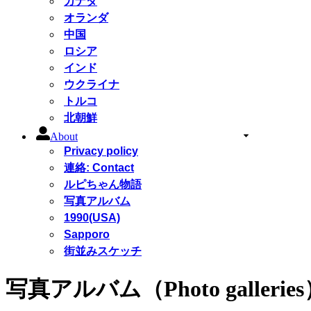
カナダ
オランダ
中国
ロシア
インド
ウクライナ
トルコ
北朝鮮
About
Privacy policy
連絡: Contact
ルピちゃん物語
写真アルバム
1990(USA)
Sapporo
街並みスケッチ
写真アルバム（Photo gallerie