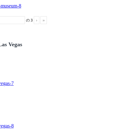
の
3
›
»
Las Vegas