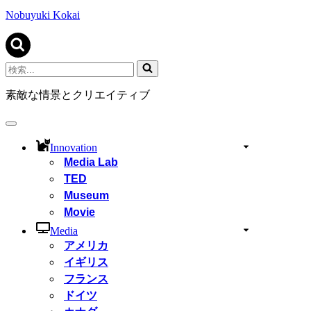
ビ
ゲ
Nobuyuki Kokai
ー
シ
ョ
ン
検
メ
索...
ニ
素敵な情景とクリエイティブ
ュ
ー
ナ
ビ
Innovation
ゲ
Media Lab
ー
TED
シ
ョ
Museum
ン
Movie
メ
ニ
Media
ュ
アメリカ
ー
イギリス
フランス
ドイツ