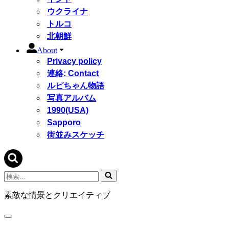
ウクライナ
トルコ
北朝鮮
About
Privacy policy
連絡: Contact
ルピちゃん物語
写真アルバム
1990(USA)
Sapporo
街並みスケッチ
検
索...
素敵な情景とクリエイティブ
ナ