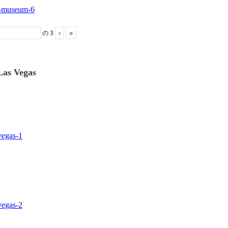
の
3
›
»
Las Vegas