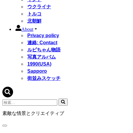
ウクライナ
トルコ
北朝鮮
About
Privacy policy
連絡: Contact
ルピちゃん物語
写真アルバム
1990(USA)
Sapporo
街並みスケッチ
検
索...
素敵な情景とクリエイティブ
ナ