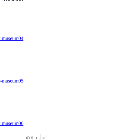
の
4
›
»