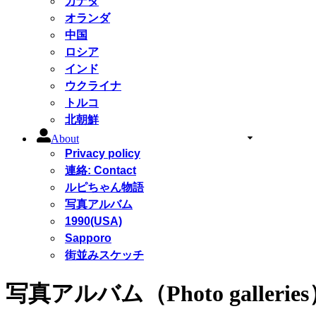
カナダ
オランダ
中国
ロシア
インド
ウクライナ
トルコ
北朝鮮
About
Privacy policy
連絡: Contact
ルピちゃん物語
写真アルバム
1990(USA)
Sapporo
街並みスケッチ
写真アルバム（Photo gallerie