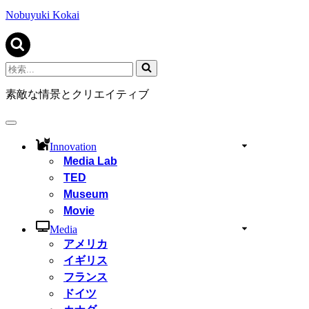
ビ
ゲ
Nobuyuki Kokai
ー
シ
ョ
ン
検
メ
索...
ニ
素敵な情景とクリエイティブ
ュ
ー
ナ
ビ
Innovation
ゲ
Media Lab
ー
TED
シ
ョ
Museum
ン
Movie
メ
ニ
Media
ュ
アメリカ
ー
イギリス
フランス
ドイツ