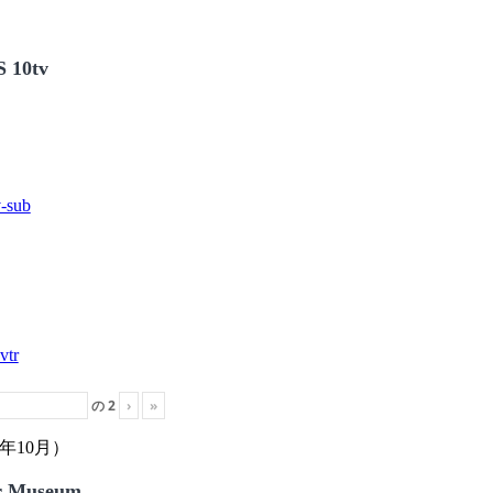
 10tv
の
2
›
»
年10月）
r Museum