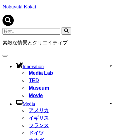
ビ
ゲ
Nobuyuki Kokai
ー
シ
ョ
ン
検
メ
索...
ニ
素敵な情景とクリエイティブ
ュ
ー
ナ
ビ
Innovation
ゲ
Media Lab
ー
TED
シ
ョ
Museum
ン
Movie
メ
ニ
Media
ュ
アメリカ
ー
イギリス
フランス
ドイツ