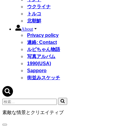
ウクライナ
トルコ
北朝鮮
About
Privacy policy
連絡: Contact
ルピちゃん物語
写真アルバム
1990(USA)
Sapporo
街並みスケッチ
検
索...
素敵な情景とクリエイティブ
ナ