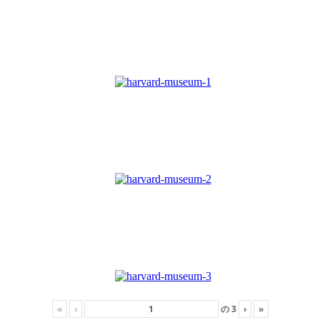
«
‹
の
3
›
»