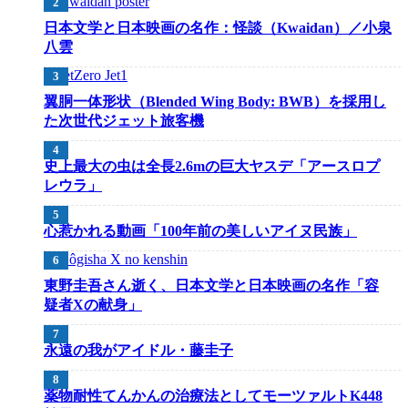
日本文学と日本映画の名作：怪談（Kwaidan）／小泉
八雲
翼胴一体形状（Blended Wing Body: BWB）を採用し
た次世代ジェット旅客機
史上最大の虫は全長2.6mの巨大ヤスデ「アースロプ
レウラ」
心惹かれる動画「100年前の美しいアイヌ民族」
東野圭吾さん逝く、日本文学と日本映画の名作「容
疑者Xの献身」
永遠の我がアイドル・藤圭子
薬物耐性てんかんの治療法としてモーツァルトK448