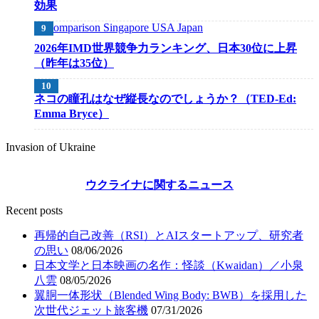
効果
2026年IMD世界競争力ランキング、日本30位に上昇
（昨年は35位）
ネコの瞳孔はなぜ縦長なのでしょうか？（TED-Ed:
Emma Bryce）
Invasion of Ukraine
ウクライナに関するニュース
Recent posts
再帰的自己改善（RSI）とAIスタートアップ、研究者
の思い
08/06/2026
日本文学と日本映画の名作：怪談（Kwaidan）／小泉
八雲
08/05/2026
翼胴一体形状（Blended Wing Body: BWB）を採用した
次世代ジェット旅客機
07/31/2026