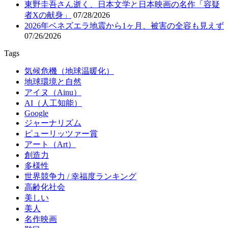
東野圭吾さん逝く、日本文学と日本映画の名作「容疑
者Xの献身」
07/28/2026
2026年ベネズエラ地震から1ヶ月、被害の全容も見えず
07/26/2026
Tags
気候危機（地球温暖化）
地球環境と自然
アイヌ（Ainu）
AI（人工知能）
Google
ジャーナリズム
ピューリッツァー賞
アート（Art）
創造力
多様性
世界競争力 / 幸福度ランキング
高齢化社会
美しい
美人
名作映画