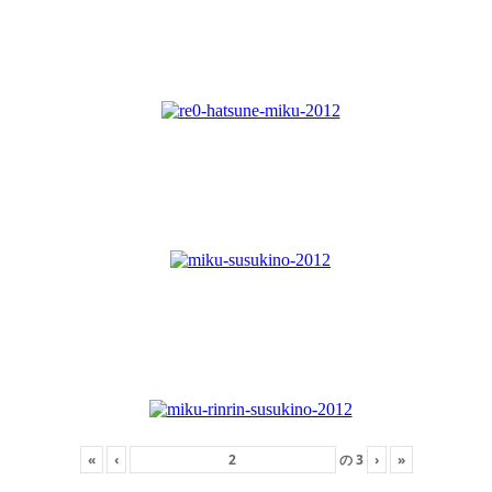
«
‹
の
3
›
»