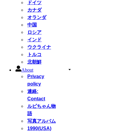
ドイツ
カナダ
オランダ
中国
ロシア
インド
ウクライナ
トルコ
北朝鮮
About
Privacy
policy
連絡:
Contact
ルピちゃん物
語
写真アルバム
1990(USA)