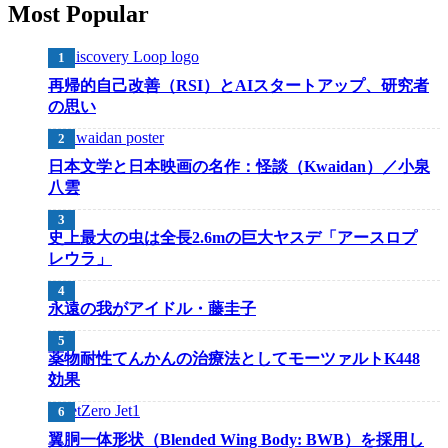
Most Popular
再帰的自己改善（RSI）とAIスタートアップ、研究者
の思い
日本文学と日本映画の名作：怪談（Kwaidan）／小泉
八雲
史上最大の虫は全長2.6mの巨大ヤスデ「アースロプ
レウラ」
永遠の我がアイドル・藤圭子
薬物耐性てんかんの治療法としてモーツァルトK448
効果
翼胴一体形状（Blended Wing Body: BWB）を採用し