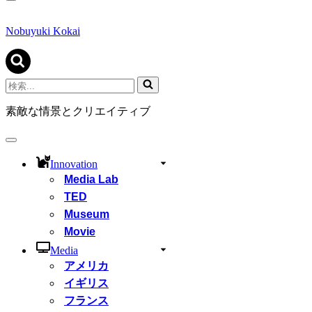
ナ
ビ
ゲ
Nobuyuki Kokai
ー
シ
ョ
ン
検
メ
索...
ニ
素敵な情景とクリエイティブ
ュ
ー
ナ
ビ
Innovation
ゲ
Media Lab
ー
シ
TED
ョ
Museum
ン
Movie
メ
ニ
Media
ュ
アメリカ
ー
イギリス
フランス