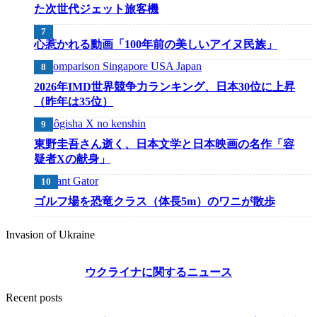
た次世代ジェット旅客機
心惹かれる動画「100年前の美しいアイヌ民族」
2026年IMD世界競争力ランキング、日本30位に上昇
（昨年は35位）
東野圭吾さん逝く、日本文学と日本映画の名作「容
疑者Xの献身」
ゴルフ場を恐竜クラス（体長5m）のワニが散歩
Invasion of Ukraine
ウクライナに関するニュース
Recent posts