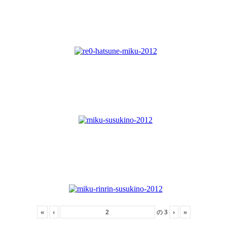
«
‹
の
3
›
»