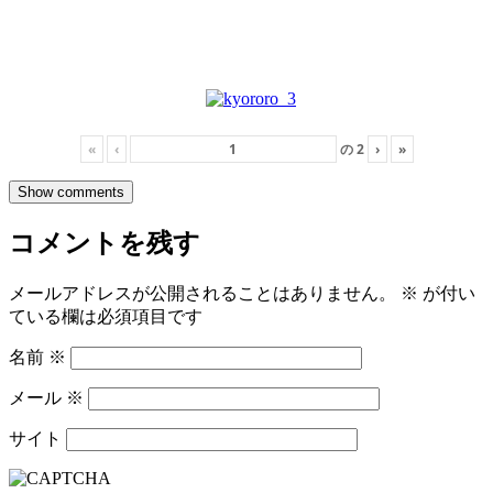
«
‹
の
2
›
»
Show comments
コメントを残す
メールアドレスが公開されることはありません。
※
が付い
ている欄は必須項目です
名前
※
メール
※
サイト