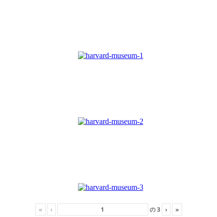
«
‹
の
3
›
»