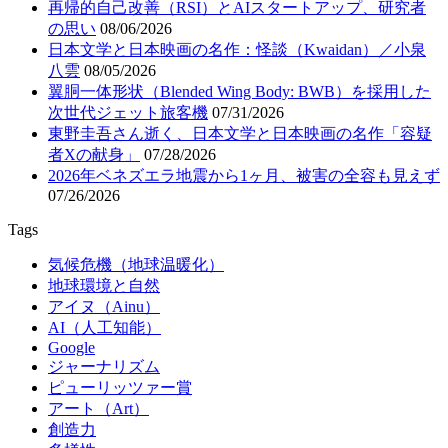
再帰的自己改善（RSI）とAIスタートアップ、研究者
の思い
08/06/2026
日本文学と日本映画の名作：怪談（Kwaidan）／小泉
八雲
08/05/2026
翼胴一体形状（Blended Wing Body: BWB）を採用した
次世代ジェット旅客機
07/31/2026
東野圭吾さん逝く、日本文学と日本映画の名作「容疑
者Xの献身」
07/28/2026
2026年ベネズエラ地震から1ヶ月、被害の全容も見えず
07/26/2026
Tags
気候危機（地球温暖化）
地球環境と自然
アイヌ（Ainu）
AI（人工知能）
Google
ジャーナリズム
ピューリッツァー賞
アート（Art）
創造力