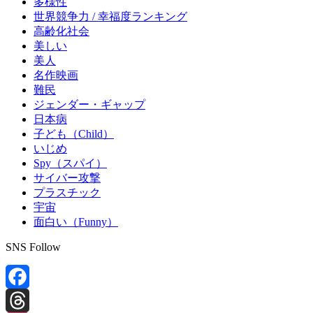
多様性
世界競争力 / 幸福度ランキング
高齢化社会
美しい
美人
名作映画
難民
ジェンダー・ギャップ
日本病
子ども（Child）
いじめ
Spy（スパイ）
サイバー攻撃
プラスチック
宇宙
面白い（Funny）
SNS Follow
Facebook