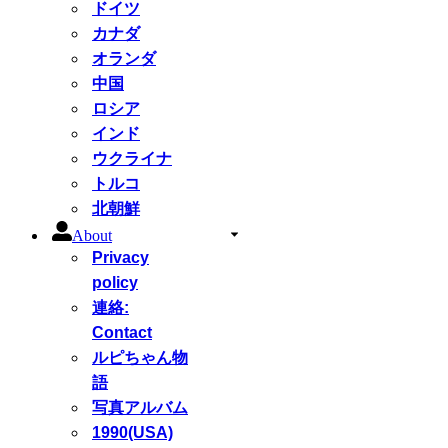
ドイツ
カナダ
オランダ
中国
ロシア
インド
ウクライナ
トルコ
北朝鮮
About
Privacy
policy
連絡:
Contact
ルピちゃん物
語
写真アルバム
1990(USA)