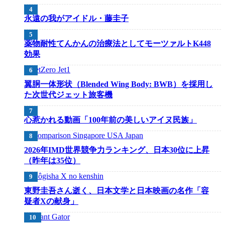
永遠の我がアイドル・藤圭子
薬物耐性てんかんの治療法としてモーツァルトK448
効果
翼胴一体形状（Blended Wing Body: BWB）を採用し
た次世代ジェット旅客機
心惹かれる動画「100年前の美しいアイヌ民族」
2026年IMD世界競争力ランキング、日本30位に上昇
（昨年は35位）
東野圭吾さん逝く、日本文学と日本映画の名作「容
疑者Xの献身」