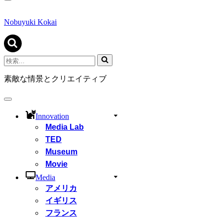
ナ
ビ
ゲ
Nobuyuki Kokai
ー
シ
ョ
ン
検
メ
索...
ニ
素敵な情景とクリエイティブ
ュ
ー
ナ
ビ
Innovation
ゲ
Media Lab
ー
シ
TED
ョ
Museum
ン
Movie
メ
ニ
Media
ュ
アメリカ
ー
イギリス
フランス