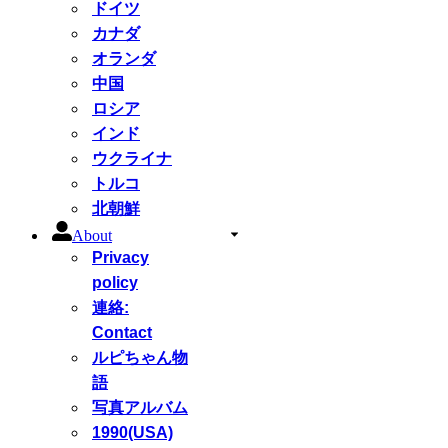
ドイツ
カナダ
オランダ
中国
ロシア
インド
ウクライナ
トルコ
北朝鮮
About
Privacy
policy
連絡:
Contact
ルピちゃん物
語
写真アルバム
1990(USA)