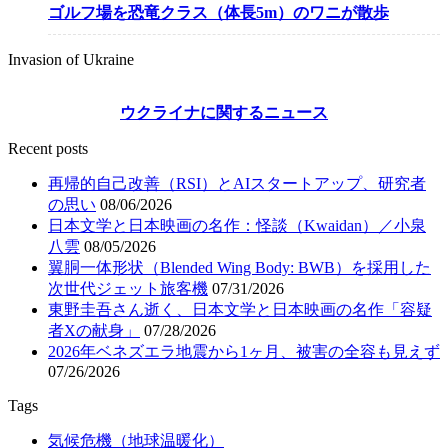
ゴルフ場を恐竜クラス（体長5m）のワニが散歩
Invasion of Ukraine
ウクライナに関するニュース
Recent posts
再帰的自己改善（RSI）とAIスタートアップ、研究者
の思い
08/06/2026
日本文学と日本映画の名作：怪談（Kwaidan）／小泉
八雲
08/05/2026
翼胴一体形状（Blended Wing Body: BWB）を採用した
次世代ジェット旅客機
07/31/2026
東野圭吾さん逝く、日本文学と日本映画の名作「容疑
者Xの献身」
07/28/2026
2026年ベネズエラ地震から1ヶ月、被害の全容も見えず
07/26/2026
Tags
気候危機（地球温暖化）