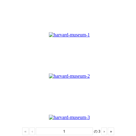
«
‹
の
3
›
»