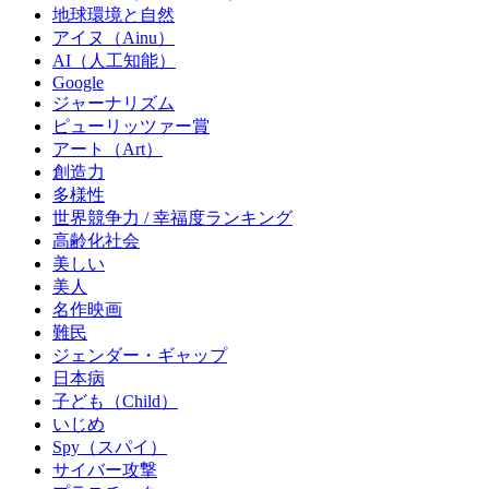
地球環境と自然
アイヌ（Ainu）
AI（人工知能）
Google
ジャーナリズム
ピューリッツァー賞
アート（Art）
創造力
多様性
世界競争力 / 幸福度ランキング
高齢化社会
美しい
美人
名作映画
難民
ジェンダー・ギャップ
日本病
子ども（Child）
いじめ
Spy（スパイ）
サイバー攻撃