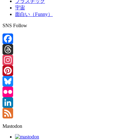
プラスチック
宇宙
面白い（Funny）
SNS Follow
Facebook
Threads
Instagram
Pinterest
Bluesky
Flickr
LinkedIn
Feed
Mastodon